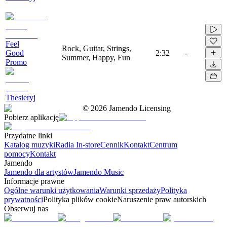
Feel
Rock, Guitar, Strings,
Good
2:32
-
Summer, Happy, Fun
Promo
Thesieryj
©
2026
Jamendo Licensing
Pobierz aplikację
Przydatne linki
Katalog muzyki
Radia In-store
Cennik
Kontakt
Centrum
pomocy
Kontakt
Jamendo
Jamendo dla artystów
Jamendo Music
Informacje prawne
Ogólne warunki użytkowania
Warunki sprzedaży
Polityka
prywatności
Polityka plików cookie
Naruszenie praw autorskich
Obserwuj nas