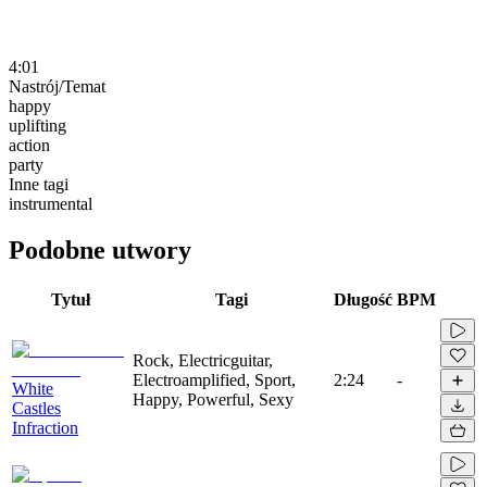
4:01
Nastrój/Temat
happy
uplifting
action
party
Inne tagi
instrumental
Podobne utwory
Tytuł
Tagi
Długość
BPM
Rock, Electricguitar,
Electroamplified, Sport,
2:24
-
White
Happy, Powerful, Sexy
Castles
Infraction