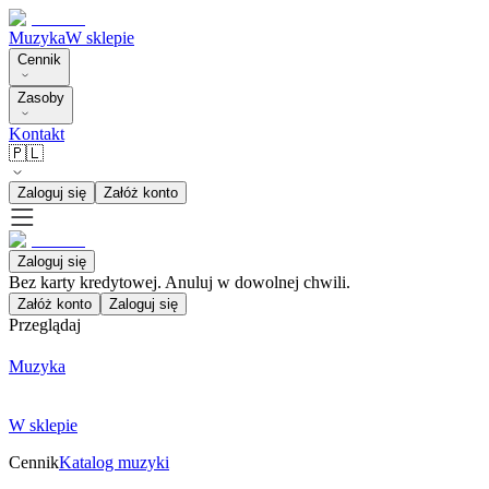
Muzyka
W sklepie
Cennik
Zasoby
Kontakt
🇵🇱
Zaloguj się
Załóż konto
Zaloguj się
Bez karty kredytowej. Anuluj w dowolnej chwili.
Załóż konto
Zaloguj się
Przeglądaj
Muzyka
W sklepie
Cennik
Katalog muzyki