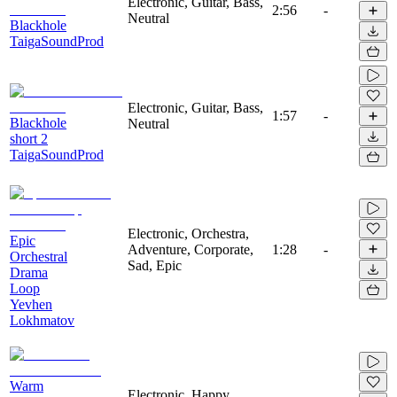
Electronic, Guitar, Bass,
2:56
-
Neutral
Blackhole
TaigaSoundProd
Electronic, Guitar, Bass,
1:57
-
Blackhole
Neutral
short 2
TaigaSoundProd
Electronic, Orchestra,
Epic
Adventure, Corporate,
1:28
-
Orchestral
Sad, Epic
Drama
Loop
Yevhen
Lokhmatov
Warm
Electronic, Happy,