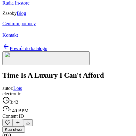
Radia In-store
Zasoby
Blog
Centrum pomocy
Kontakt
Powrót do katalogu
Time Is A Luxury I Can't Afford
autor:
Loïs
electronic
3:42
140 BPM
Content ID
Kup utwór
0:00