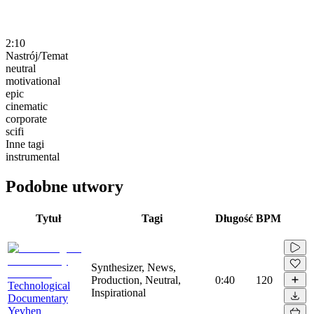
2:10
Nastrój/Temat
neutral
motivational
epic
cinematic
corporate
scifi
Inne tagi
instrumental
Podobne utwory
Tytuł
Tagi
Długość
BPM
Synthesizer, News,
Production, Neutral,
0:40
120
Technological
Inspirational
Documentary
Yevhen