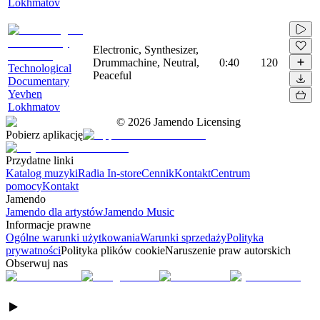
Lokhmatov
Electronic, Synthesizer,
Drummachine, Neutral,
0:40
120
Technological
Peaceful
Documentary
Yevhen
Lokhmatov
©
2026
Jamendo Licensing
Pobierz aplikację
Przydatne linki
Katalog muzyki
Radia In-store
Cennik
Kontakt
Centrum
pomocy
Kontakt
Jamendo
Jamendo dla artystów
Jamendo Music
Informacje prawne
Ogólne warunki użytkowania
Warunki sprzedaży
Polityka
prywatności
Polityka plików cookie
Naruszenie praw autorskich
Obserwuj nas