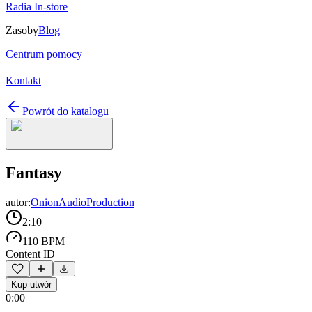
Radia In-store
Zasoby
Blog
Centrum pomocy
Kontakt
Powrót do katalogu
Fantasy
autor:
OnionAudioProduction
2:10
110 BPM
Content ID
Kup utwór
0:00