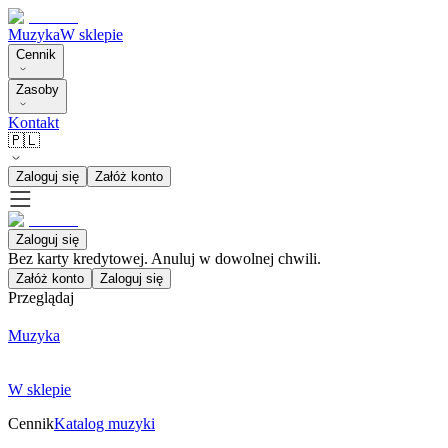
Muzyka
W sklepie
Cennik
Zasoby
Kontakt
🇵🇱
Zaloguj się
Załóż konto
Zaloguj się
Bez karty kredytowej. Anuluj w dowolnej chwili.
Załóż konto
Zaloguj się
Przeglądaj
Muzyka
W sklepie
Cennik
Katalog muzyki