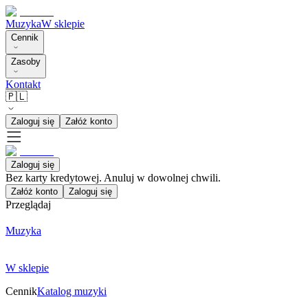
Muzyka
W sklepie
Cennik
Zasoby
Kontakt
🇵🇱
Zaloguj się
Załóż konto
Zaloguj się
Bez karty kredytowej. Anuluj w dowolnej chwili.
Załóż konto
Zaloguj się
Przeglądaj
Muzyka
W sklepie
Cennik
Katalog muzyki