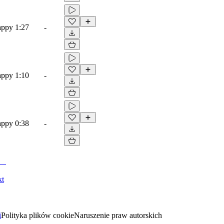
appy
1:27
-
appy
1:10
-
appy
0:38
-
kt
i
Polityka plików cookie
Naruszenie praw autorskich