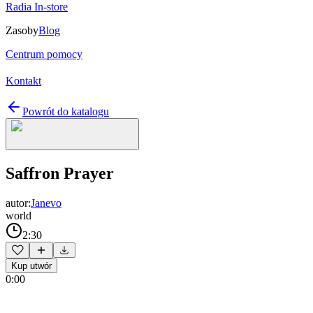
Radia In-store
Zasoby
Blog
Centrum pomocy
Kontakt
Powrót do katalogu
Saffron Prayer
autor:
Janevo
world
2:30
Kup utwór
0:00