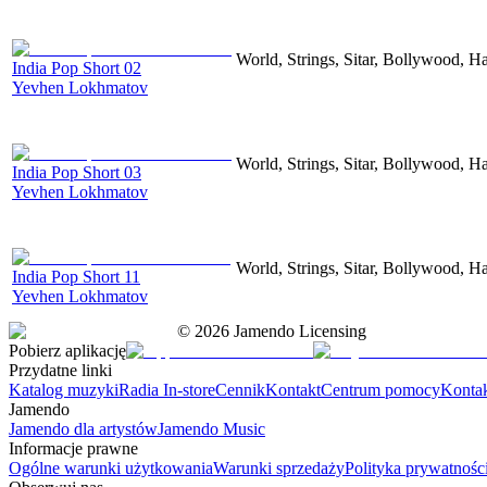
World, Strings, Sitar, Bollywood, H
India Pop Short 02
Yevhen Lokhmatov
World, Strings, Sitar, Bollywood, H
India Pop Short 03
Yevhen Lokhmatov
World, Strings, Sitar, Bollywood, H
India Pop Short 11
Yevhen Lokhmatov
©
2026
Jamendo Licensing
Pobierz aplikację
Przydatne linki
Katalog muzyki
Radia In-store
Cennik
Kontakt
Centrum pomocy
Konta
Jamendo
Jamendo dla artystów
Jamendo Music
Informacje prawne
Ogólne warunki użytkowania
Warunki sprzedaży
Polityka prywatnośc