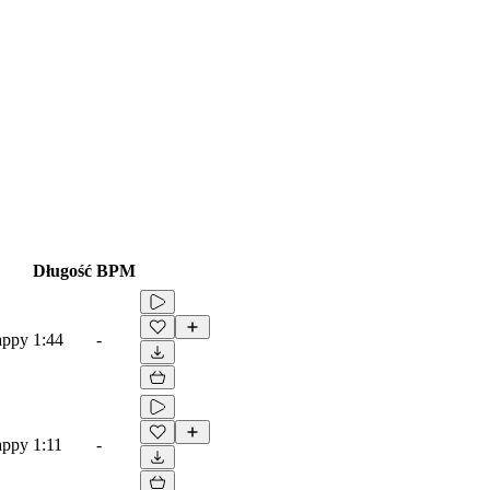
Długość
BPM
appy
1:44
-
appy
1:11
-