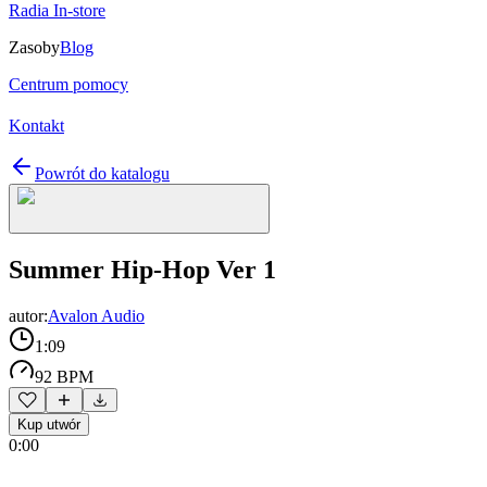
Radia In-store
Zasoby
Blog
Centrum pomocy
Kontakt
Powrót do katalogu
Summer Hip-Hop Ver 1
autor:
Avalon Audio
1:09
92 BPM
Kup utwór
0:00