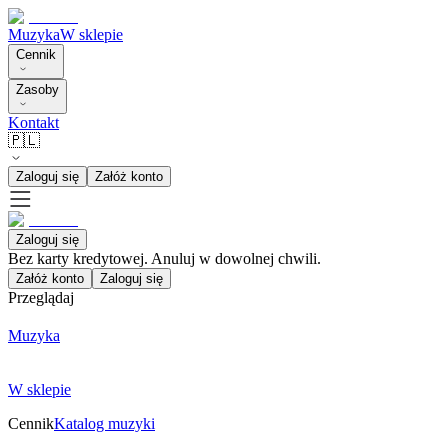
Muzyka
W sklepie
Cennik
Zasoby
Kontakt
🇵🇱
Zaloguj się
Załóż konto
Zaloguj się
Bez karty kredytowej. Anuluj w dowolnej chwili.
Załóż konto
Zaloguj się
Przeglądaj
Muzyka
W sklepie
Cennik
Katalog muzyki