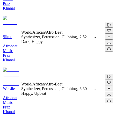
Praz
Khanal
World/African/Afro-Beat,
Slime
Synthesizer, Percussion, Clubbing,
2:52
-
|
Dark, Happy
Afrobeat
Music
Praz
Khanal
World/African/Afro-Beat,
Wordle
Synthesizer, Percussion, Clubbing,
3:30
-
|
Happy, Upbeat
Afrobeat
Music
Praz
Khanal