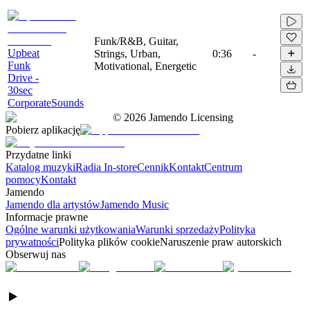
Funk/R&B, Guitar,
Upbeat
Strings, Urban,
0:36
-
Funk
Motivational, Energetic
Drive -
30sec
CorporateSounds
©
2026
Jamendo Licensing
Pobierz aplikację
Przydatne linki
Katalog muzyki
Radia In-store
Cennik
Kontakt
Centrum
pomocy
Kontakt
Jamendo
Jamendo dla artystów
Jamendo Music
Informacje prawne
Ogólne warunki użytkowania
Warunki sprzedaży
Polityka
prywatności
Polityka plików cookie
Naruszenie praw autorskich
Obserwuj nas