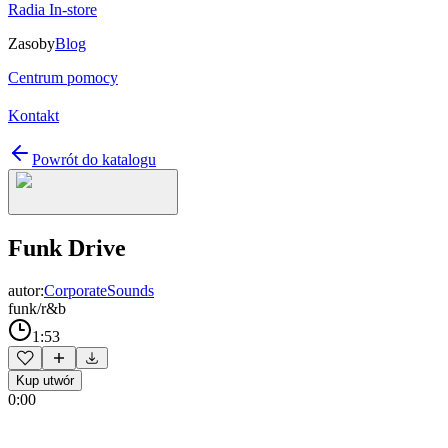
Radia In-store
Zasoby
Blog
Centrum pomocy
Kontakt
Powrót do katalogu
Funk Drive
autor:
CorporateSounds
funk/r&b
1:53
Kup utwór
0:00