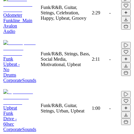
Funk/R&B, Guitar,
Strings, Celebration,
2:29
-
Odometer
Happy, Upbeat, Groovy
Funkline_Main
Avalon
Audio
Funk/R&B, Strings, Bass,
Funk
Social Media,
2:11
-
Upbeat -
Motivational, Upbeat
No
Drums
CorporateSounds
Funk/R&B, Guitar,
Upbeat
1:00
-
Strings, Urban, Upbeat
Funk
Drive -
60sec
CorporateSounds