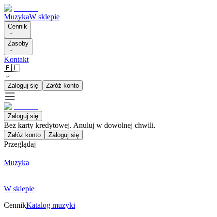
Muzyka
W sklepie
Cennik
Zasoby
Kontakt
🇵🇱
Zaloguj się
Załóż konto
Zaloguj się
Bez karty kredytowej. Anuluj w dowolnej chwili.
Załóż konto
Zaloguj się
Przeglądaj
Muzyka
W sklepie
Cennik
Katalog muzyki