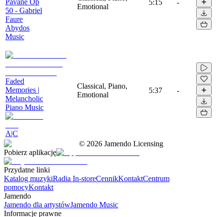
Pavane Op
5:15
-
Emotional
50 - Gabriel
Faure
Abydos
Music
Faded
Classical, Piano,
Memories |
5:37
-
Emotional
Melancholic
Piano Music
A|C
©
2026
Jamendo Licensing
Pobierz aplikację
Przydatne linki
Katalog muzyki
Radia In-store
Cennik
Kontakt
Centrum
pomocy
Kontakt
Jamendo
Jamendo dla artystów
Jamendo Music
Informacje prawne