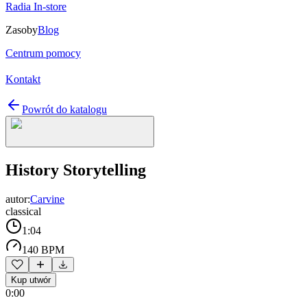
Radia In-store
Zasoby
Blog
Centrum pomocy
Kontakt
Powrót do katalogu
History Storytelling
autor:
Carvine
classical
1:04
140 BPM
Kup utwór
0:00