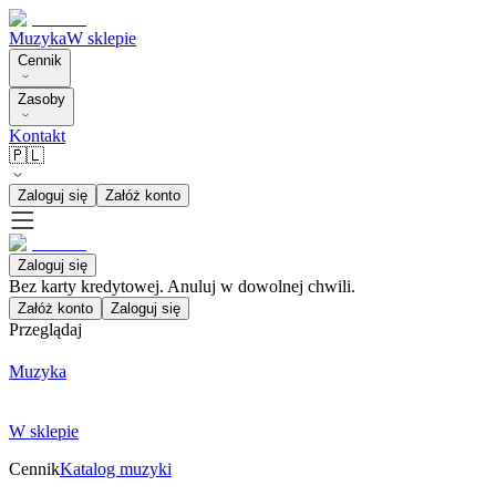
Muzyka
W sklepie
Cennik
Zasoby
Kontakt
🇵🇱
Zaloguj się
Załóż konto
Zaloguj się
Bez karty kredytowej. Anuluj w dowolnej chwili.
Załóż konto
Zaloguj się
Przeglądaj
Muzyka
W sklepie
Cennik
Katalog muzyki