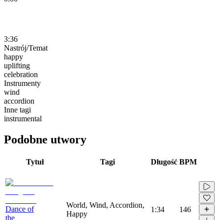
3:36
Nastrój/Temat
happy
uplifting
celebration
Instrumenty
wind
accordion
Inne tagi
instrumental
Podobne utwory
Tytuł
Tagi
Długość
BPM
World, Wind, Accordion,
Dance of
1:34
146
Happy
the