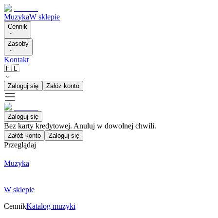
Muzyka
W sklepie
Cennik
Zasoby
Kontakt
🇵🇱
Zaloguj się
Załóż konto
Zaloguj się
Bez karty kredytowej. Anuluj w dowolnej chwili.
Załóż konto
Zaloguj się
Przeglądaj
Muzyka
W sklepie
Cennik
Katalog muzyki