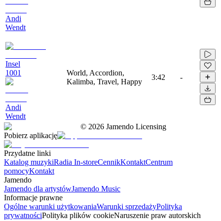
Andi
Wendt
Insel
1001
World, Accordion,
3:42
-
Kalimba, Travel, Happy
Andi
Wendt
©
2026
Jamendo Licensing
Pobierz aplikację
Przydatne linki
Katalog muzyki
Radia In-store
Cennik
Kontakt
Centrum
pomocy
Kontakt
Jamendo
Jamendo dla artystów
Jamendo Music
Informacje prawne
Ogólne warunki użytkowania
Warunki sprzedaży
Polityka
prywatności
Polityka plików cookie
Naruszenie praw autorskich