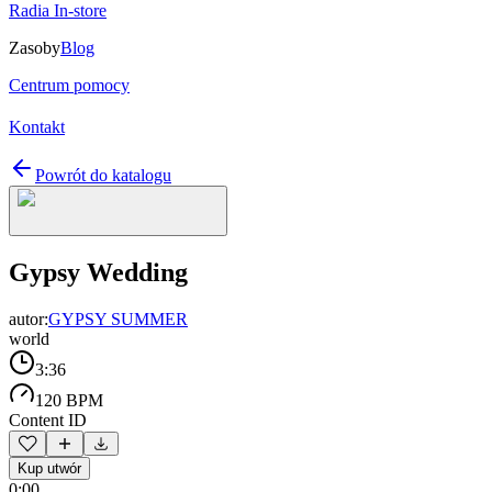
Radia In-store
Zasoby
Blog
Centrum pomocy
Kontakt
Powrót do katalogu
Gypsy Wedding
autor:
GYPSY SUMMER
world
3:36
120 BPM
Content ID
Kup utwór
0:00