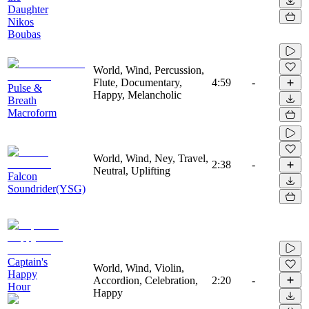
Daughter
Nikos
Boubas
World, Wind, Percussion,
Flute, Documentary,
4:59
-
Pulse &
Happy, Melancholic
Breath
Macroform
World, Wind, Ney, Travel,
2:38
-
Neutral, Uplifting
Falcon
Soundrider(YSG)
Captain's
World, Wind, Violin,
Happy
Accordion, Celebration,
2:20
-
Hour
Happy