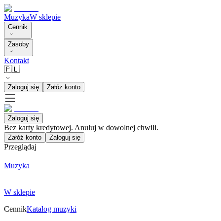
Muzyka
W sklepie
Cennik
Zasoby
Kontakt
🇵🇱
Zaloguj się
Załóż konto
Zaloguj się
Bez karty kredytowej. Anuluj w dowolnej chwili.
Załóż konto
Zaloguj się
Przeglądaj
Muzyka
W sklepie
Cennik
Katalog muzyki