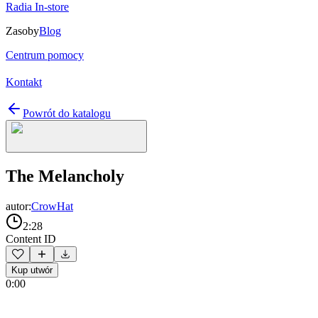
Radia In-store
Zasoby
Blog
Centrum pomocy
Kontakt
Powrót do katalogu
The Melancholy
autor:
CrowHat
2:28
Content ID
Kup utwór
0:00