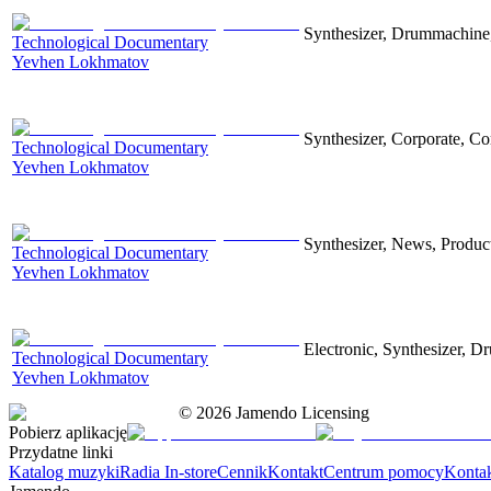
Synthesizer, Drummachine, 
Technological Documentary
Yevhen Lokhmatov
Synthesizer, Corporate, Co
Technological Documentary
Yevhen Lokhmatov
Synthesizer, News, Producti
Technological Documentary
Yevhen Lokhmatov
Electronic, Synthesizer, D
Technological Documentary
Yevhen Lokhmatov
©
2026
Jamendo Licensing
Pobierz aplikację
Przydatne linki
Katalog muzyki
Radia In-store
Cennik
Kontakt
Centrum pomocy
Konta