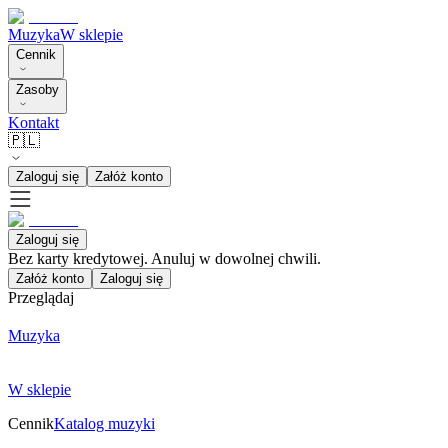
Muzyka
W sklepie
Cennik
Zasoby
Kontakt
🇵🇱
Zaloguj się
Załóż konto
Zaloguj się
Bez karty kredytowej. Anuluj w dowolnej chwili.
Załóż konto
Zaloguj się
Przeglądaj
Muzyka
W sklepie
Cennik
Katalog muzyki