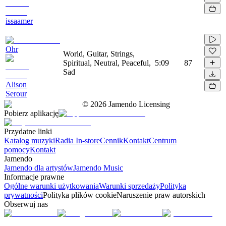
issaamer
Ohr
World, Guitar, Strings,
Spiritual, Neutral, Peaceful,
5:09
87
Sad
Alison
Serour
©
2026
Jamendo Licensing
Pobierz aplikację
Przydatne linki
Katalog muzyki
Radia In-store
Cennik
Kontakt
Centrum
pomocy
Kontakt
Jamendo
Jamendo dla artystów
Jamendo Music
Informacje prawne
Ogólne warunki użytkowania
Warunki sprzedaży
Polityka
prywatności
Polityka plików cookie
Naruszenie praw autorskich
Obserwuj nas