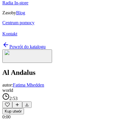
Radia In-store
Zasoby
Blog
Centrum pomocy
Kontakt
Powrót do katalogu
Al Andalus
autor:
Fatima Mhedden
world
2:53
Kup utwór
0:00