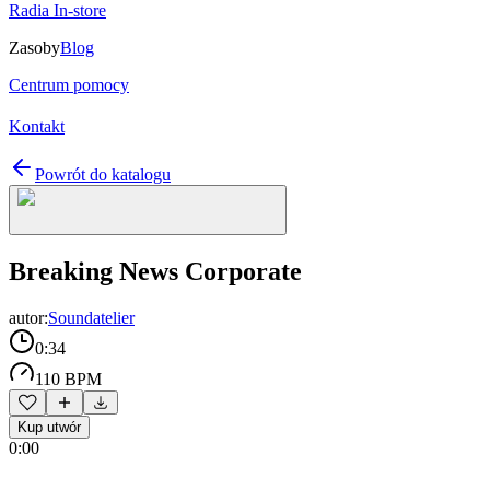
Radia In-store
Zasoby
Blog
Centrum pomocy
Kontakt
Powrót do katalogu
Breaking News Corporate
autor:
Soundatelier
0:34
110 BPM
Kup utwór
0:00