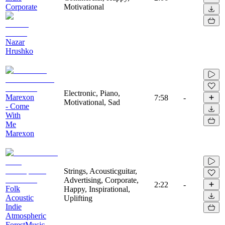
Corporate
Motivational
Nazar
Hrushko
Electronic, Piano,
Marexon
7:58
-
Motivational, Sad
- Come
With
Me
Marexon
Strings, Acousticguitar,
Advertising, Corporate,
2:22
-
Folk
Happy, Inspirational,
Acoustic
Uplifting
Indie
Atmospheric
ForestMusic