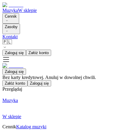
Muzyka
W sklepie
Cennik
Zasoby
Kontakt
🇵🇱
Zaloguj się
Załóż konto
Zaloguj się
Bez karty kredytowej. Anuluj w dowolnej chwili.
Załóż konto
Zaloguj się
Przeglądaj
Muzyka
W sklepie
Cennik
Katalog muzyki