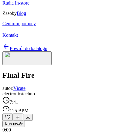
Radia In-store
Zasoby
Blog
Centrum pomocy
Kontakt
Powrót do katalogu
FInal Fire
autor:
Vicate
electronic/techno
7:41
125 BPM
Kup utwór
0:00