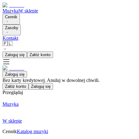
Muzyka
W sklepie
Cennik
Zasoby
Kontakt
🇵🇱
Zaloguj się
Załóż konto
Zaloguj się
Bez karty kredytowej. Anuluj w dowolnej chwili.
Załóż konto
Zaloguj się
Przeglądaj
Muzyka
W sklepie
Cennik
Katalog muzyki