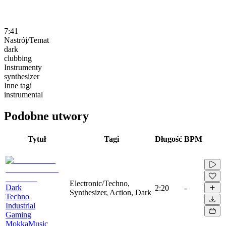
7:41
Nastrój/Temat
dark
clubbing
Instrumenty
synthesizer
Inne tagi
instrumental
Podobne utwory
Tytuł
Tagi
Długość
BPM
Electronic/Techno,
Dark
2:20
-
Synthesizer, Action, Dark
Techno
Industrial
Gaming
MokkaMusic