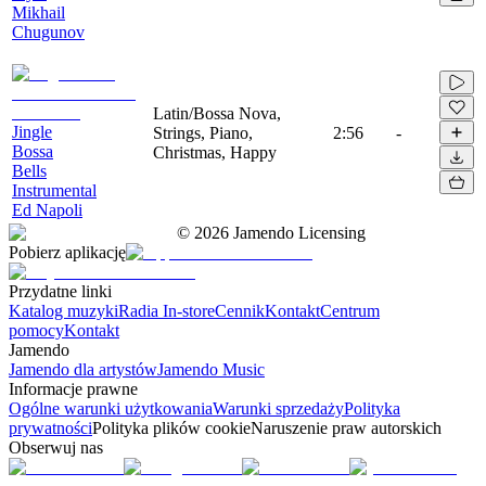
Mikhail
Chugunov
Latin/Bossa Nova,
Jingle
Strings, Piano,
2:56
-
Bossa
Christmas, Happy
Bells
Instrumental
Ed Napoli
©
2026
Jamendo Licensing
Pobierz aplikację
Przydatne linki
Katalog muzyki
Radia In-store
Cennik
Kontakt
Centrum
pomocy
Kontakt
Jamendo
Jamendo dla artystów
Jamendo Music
Informacje prawne
Ogólne warunki użytkowania
Warunki sprzedaży
Polityka
prywatności
Polityka plików cookie
Naruszenie praw autorskich
Obserwuj nas