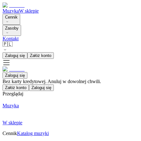
Muzyka
W sklepie
Cennik
Zasoby
Kontakt
🇵🇱
Zaloguj się
Załóż konto
Zaloguj się
Bez karty kredytowej. Anuluj w dowolnej chwili.
Załóż konto
Zaloguj się
Przeglądaj
Muzyka
W sklepie
Cennik
Katalog muzyki