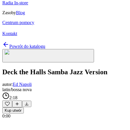
Radia In-store
Zasoby
Blog
Centrum pomocy
Kontakt
Powrót do katalogu
Deck the Halls Samba Jazz Version
autor:
Ed Napoli
latin/bossa nova
2:18
Kup utwór
0:00