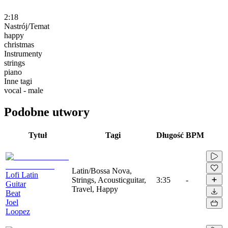
2:18
Nastrój/Temat
happy
christmas
Instrumenty
strings
piano
Inne tagi
vocal - male
Podobne utwory
Tytuł
Tagi
Długość
BPM
Latin/Bossa Nova,
Lofi Latin
Strings, Acousticguitar,
3:35
-
Guitar
Travel, Happy
Beat
Joel
Loopez