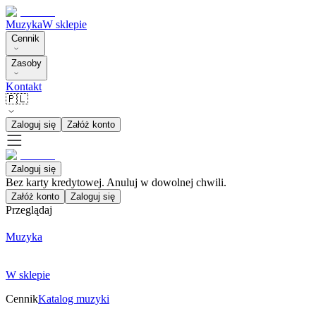
Muzyka
W sklepie
Cennik
Zasoby
Kontakt
🇵🇱
Zaloguj się
Załóż konto
Zaloguj się
Bez karty kredytowej. Anuluj w dowolnej chwili.
Załóż konto
Zaloguj się
Przeglądaj
Muzyka
W sklepie
Cennik
Katalog muzyki