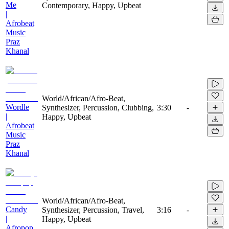
Me
Contemporary, Happy, Upbeat
|
Afrobeat
Music
Praz
Khanal
World/African/Afro-Beat,
Wordle
Synthesizer, Percussion, Clubbing,
3:30
-
|
Happy, Upbeat
Afrobeat
Music
Praz
Khanal
World/African/Afro-Beat,
Candy
Synthesizer, Percussion, Travel,
3:16
-
|
Happy, Upbeat
Afropop