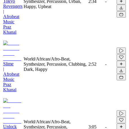
Tokyo
Synthesizer, Percussion, Urban,
2:34
-
Revengers
Happy, Upbeat
|
Afrobeat
Music
Praz
Khanal
World/African/Afro-Beat,
Slime
Synthesizer, Percussion, Clubbing,
2:52
-
|
Dark, Happy
Afrobeat
Music
Praz
Khanal
World/African/Afro-Beat,
Unlock
Synthesizer, Percussion,
3:05
-