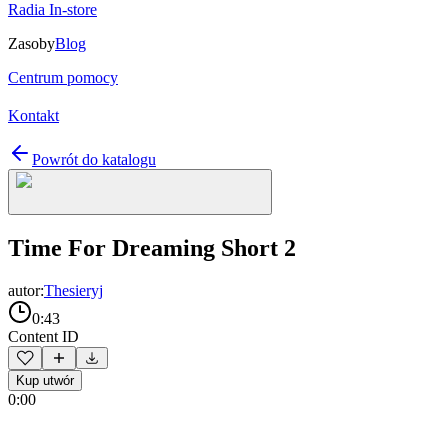
Radia In-store
Zasoby
Blog
Centrum pomocy
Kontakt
Powrót do katalogu
Time For Dreaming Short 2
autor:
Thesieryj
0:43
Content ID
Kup utwór
0:00