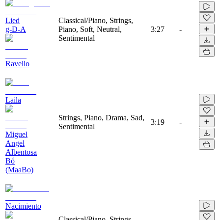
Lied
Classical/Piano, Strings,
g-D-A
Piano, Soft, Neutral,
3:27
-
Sentimental
Ravello
Laila
Strings, Piano, Drama, Sad,
3:19
-
Sentimental
Miguel
Angel
Albentosa
Bó
(MaaBo)
Nacimiento
Classical/Piano, Strings,