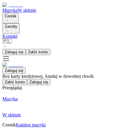
Muzyka
W sklepie
Cennik
Zasoby
Kontakt
🇵🇱
Zaloguj się
Załóż konto
Zaloguj się
Bez karty kredytowej. Anuluj w dowolnej chwili.
Załóż konto
Zaloguj się
Przeglądaj
Muzyka
W sklepie
Cennik
Katalog muzyki