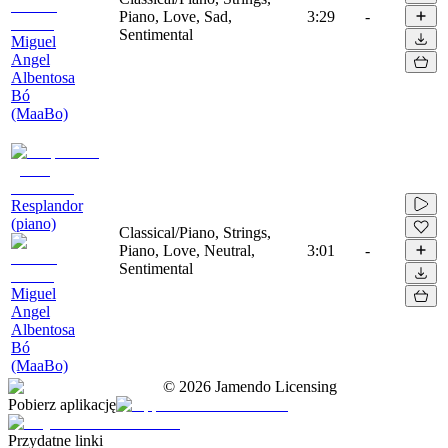
Piano, Love, Sad,
3:29
-
Sentimental
Miguel
Angel
Albentosa
Bó
(MaaBo)
Resplandor
(piano)
Classical/Piano, Strings,
Piano, Love, Neutral,
3:01
-
Sentimental
Miguel
Angel
Albentosa
Bó
(MaaBo)
©
2026
Jamendo Licensing
Pobierz aplikację
Przydatne linki