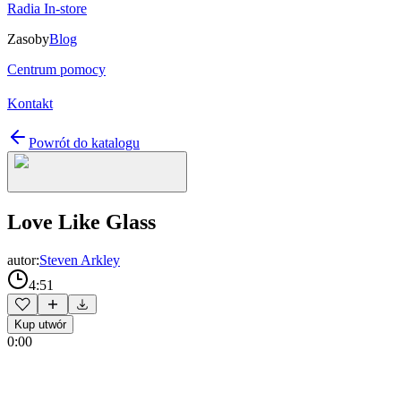
Radia In-store
Zasoby
Blog
Centrum pomocy
Kontakt
Powrót do katalogu
Love Like Glass
autor:
Steven Arkley
4:51
Kup utwór
0:00