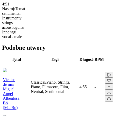
4:51
Nastrój/Temat
sentimental
Instrumenty
strings
acousticguitar
Inne tagi
vocal - male
Podobne utwory
Tytuł
Tagi
Długość
BPM
Vientos
Classical/Piano, Strings,
de mar
Piano, Filmscore, Film,
4:55
-
Miguel
Neutral, Sentimental
Angel
Albentosa
Bó
(MaaBo)