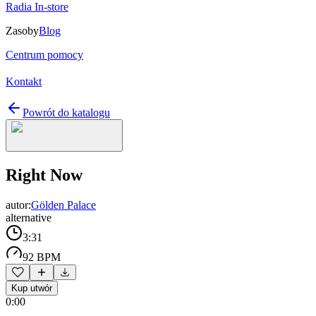
Radia In-store
Zasoby
Blog
Centrum pomocy
Kontakt
Powrót do katalogu
Right Now
autor:
Gölden Palace
alternative
3:31
92 BPM
Kup utwór
0:00