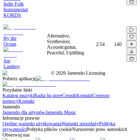
Indie Folk
Instrumental
KORDS
Alternative,
By the
Synthesizer,
Ocean
2:54
140
Acousticguitar,
Peaceful, Uplifting
Jon
Lamboy
©
2026
Jamendo Licensing
Pobierz aplikację
Przydatne linki
Katalog muzyki
Radia In-store
Cennik
Kontakt
Centrum
pomocy
Kontakt
Jamendo
Jamendo dla artystów
Jamendo Music
Informacje prawne
Ogólne warunki użytkowania
Warunki sprzedaży
Polityka
prywatności
Polityka plików cookie
Naruszenie praw autorskich
Obserwuj nas