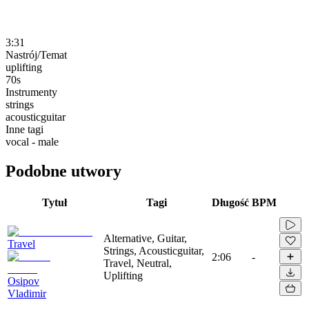
3:31
Nastrój/Temat
uplifting
70s
Instrumenty
strings
acousticguitar
Inne tagi
vocal - male
Podobne utwory
Tytuł
Tagi
Długość
BPM
Alternative, Guitar,
Travel
Strings, Acousticguitar,
2:06
-
Travel, Neutral,
Uplifting
Osipov
Vladimir