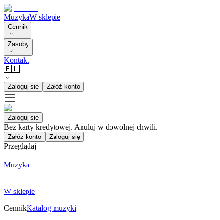
Muzyka
W sklepie
Cennik
Zasoby
Kontakt
🇵🇱
Zaloguj się
Załóż konto
Zaloguj się
Bez karty kredytowej. Anuluj w dowolnej chwili.
Załóż konto
Zaloguj się
Przeglądaj
Muzyka
W sklepie
Cennik
Katalog muzyki