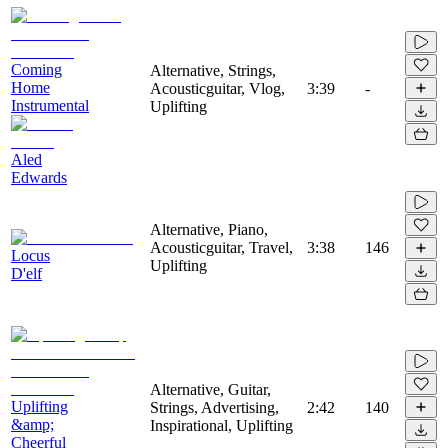
Coming
Alternative, Strings,
Home
Acousticguitar, Vlog,
3:39
-
Instrumental
Uplifting
Aled
Edwards
Alternative, Piano,
Acousticguitar, Travel,
3:38
146
Locus
Uplifting
D'elf
Alternative, Guitar,
Uplifting
Strings, Advertising,
2:42
140
&amp;
Inspirational, Uplifting
Cheerful