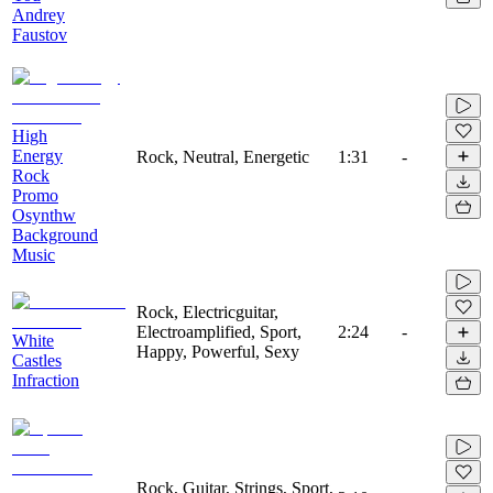
Andrey
Faustov
High
Energy
Rock, Neutral, Energetic
1:31
-
Rock
Promo
Osynthw
Background
Music
Rock, Electricguitar,
Electroamplified, Sport,
2:24
-
White
Happy, Powerful, Sexy
Castles
Infraction
Rock, Guitar, Strings, Sport,