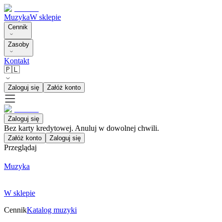
Muzyka
W sklepie
Cennik
Zasoby
Kontakt
🇵🇱
Zaloguj się
Załóż konto
Zaloguj się
Bez karty kredytowej. Anuluj w dowolnej chwili.
Załóż konto
Zaloguj się
Przeglądaj
Muzyka
W sklepie
Cennik
Katalog muzyki