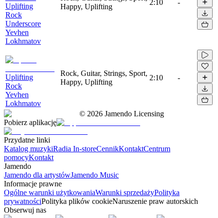
2:10
-
Uplifting
Happy, Uplifting
Rock
Underscore
Yevhen
Lokhmatov
Rock, Guitar, Strings, Sport,
Uplifting
2:10
-
Happy, Uplifting
Rock
Yevhen
Lokhmatov
©
2026
Jamendo Licensing
Pobierz aplikację
Przydatne linki
Katalog muzyki
Radia In-store
Cennik
Kontakt
Centrum
pomocy
Kontakt
Jamendo
Jamendo dla artystów
Jamendo Music
Informacje prawne
Ogólne warunki użytkowania
Warunki sprzedaży
Polityka
prywatności
Polityka plików cookie
Naruszenie praw autorskich
Obserwuj nas