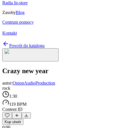
Radia In-store
Zasoby
Blog
Centrum pomocy
Kontakt
Powrót do katalogu
Crazy new year
autor:
OnionAudioProduction
rock
1:30
119 BPM
Content ID
Kup utwór
0:00