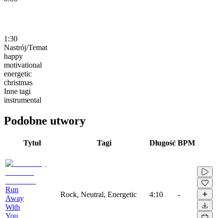
1:30
Nastrój/Temat
happy
motivational
energetic
christmas
Inne tagi
instrumental
Podobne utwory
Tytuł
Tagi
Długość
BPM
Run
Rock, Neutral, Energetic
4:10
-
Away
With
You