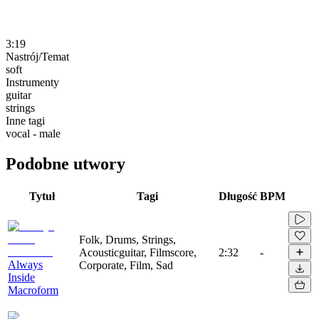
3:19
Nastrój/Temat
soft
Instrumenty
guitar
strings
Inne tagi
vocal - male
Podobne utwory
Tytuł
Tagi
Długość
BPM
Folk, Drums, Strings,
Acousticguitar, Filmscore,
2:32
-
Always
Corporate, Film, Sad
Inside
Macroform