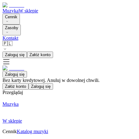
Muzyka
W sklepie
Cennik
Zasoby
Kontakt
🇵🇱
Zaloguj się
Załóż konto
Zaloguj się
Bez karty kredytowej. Anuluj w dowolnej chwili.
Załóż konto
Zaloguj się
Przeglądaj
Muzyka
W sklepie
Cennik
Katalog muzyki