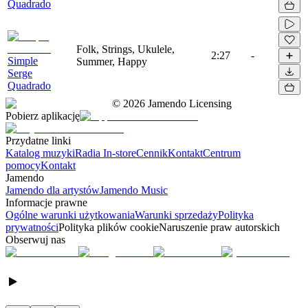
Quadrado
Folk, Strings, Ukulele,
2:27
-
Simple
Summer, Happy
Serge
Quadrado
©
2026
Jamendo Licensing
Pobierz aplikację
Przydatne linki
Katalog muzyki
Radia In-store
Cennik
Kontakt
Centrum
pomocy
Kontakt
Jamendo
Jamendo dla artystów
Jamendo Music
Informacje prawne
Ogólne warunki użytkowania
Warunki sprzedaży
Polityka
prywatności
Polityka plików cookie
Naruszenie praw autorskich
Obserwuj nas