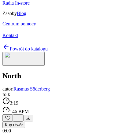
Radia In-store
Zasoby
Blog
Centrum pomocy
Kontakt
Powrót do katalogu
North
autor:
Rasmus Söderberg
folk
3:19
146 BPM
Kup utwór
0:00