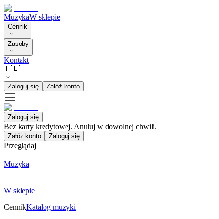
Muzyka
W sklepie
Cennik
Zasoby
Kontakt
🇵🇱
Zaloguj się
Załóż konto
Zaloguj się
Bez karty kredytowej. Anuluj w dowolnej chwili.
Załóż konto
Zaloguj się
Przeglądaj
Muzyka
W sklepie
Cennik
Katalog muzyki