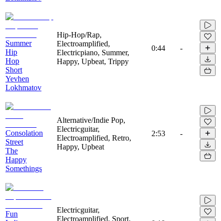
Hip-Hop/Rap,
Summer
Electroamplified,
0:44
-
Hip
Electricpiano, Summer,
Hop
Happy, Upbeat, Trippy
Short
Yevhen
Lokhmatov
Alternative/Indie Pop,
Electricguitar,
Consolation
2:53
-
Electroamplified, Retro,
Street
Happy, Upbeat
The
Happy
Somethings
Electricguitar,
Fun
Electroamplified, Sport,