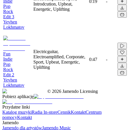
Indie
0:19
-
Introdcution, Upbeat,
Pop
Energetic, Uplifting
Rock
Edit 3
Yevhen
Lokhmatov
Electricguitar,
Fun
Electroamplified, Corporate,
Indie
0:47
-
Sport, Upbeat, Energetic,
Pop
Uplifting
Rock
Edit 2
Yevhen
Lokhmatov
©
2026
Jamendo Licensing
Pobierz aplikację
Przydatne linki
Katalog muzyki
Radia In-store
Cennik
Kontakt
Centrum
pomocy
Kontakt
Jamendo
Jamendo dla artystów
Jamendo Music