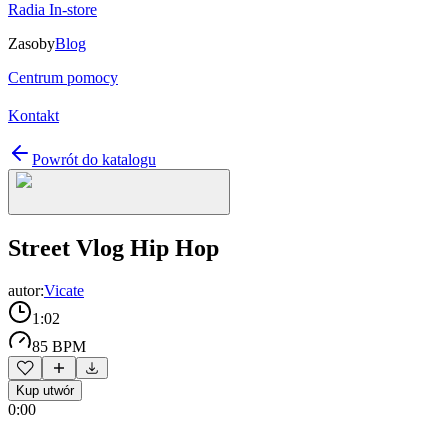
Radia In-store
Zasoby
Blog
Centrum pomocy
Kontakt
Powrót do katalogu
Street Vlog Hip Hop
autor:
Vicate
1:02
85 BPM
Kup utwór
0:00