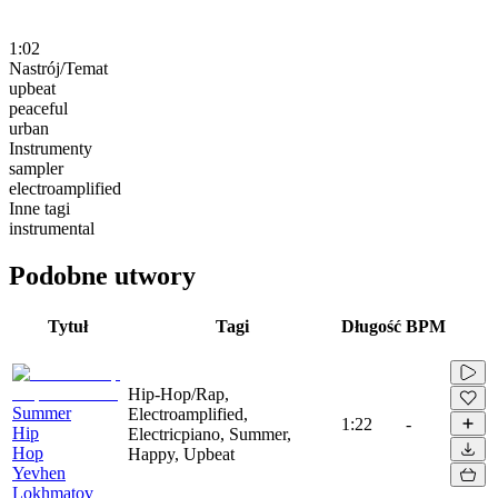
1:02
Nastrój/Temat
upbeat
peaceful
urban
Instrumenty
sampler
electroamplified
Inne tagi
instrumental
Podobne utwory
Tytuł
Tagi
Długość
BPM
Hip-Hop/Rap,
Summer
Electroamplified,
1:22
-
Hip
Electricpiano, Summer,
Hop
Happy, Upbeat
Yevhen
Lokhmatov