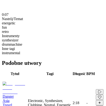
0:07
Nastrój/Temat
energetic
fun
retro
Instrumenty
synthesizer
drummachine
Inne tagi
instrumental
Podobne utwory
Tytuł
Tagi
Długość
BPM
Danger
Asia
Electronic, Synthesizer,
2:18
-
Travel
Clubbing, Neutral, Energetic