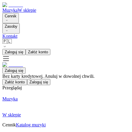
Muzyka
W sklepie
Cennik
Zasoby
Kontakt
🇵🇱
Zaloguj się
Załóż konto
Zaloguj się
Bez karty kredytowej. Anuluj w dowolnej chwili.
Załóż konto
Zaloguj się
Przeglądaj
Muzyka
W sklepie
Cennik
Katalog muzyki