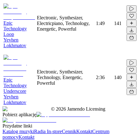
Electronic, Synthesizer,
Epic
Electricpiano, Technology,
1:49
141
Technology
Energetic, Powerful
Loop
Yevhen
Lokhmatov
Electronic, Synthesizer,
Technology, Energetic,
2:36
140
Epic
Powerful
Technology
Underscore
Yevhen
Lokhmatov
©
2026
Jamendo Licensing
Pobierz aplikację
Przydatne linki
Katalog muzyki
Radia In-store
Cennik
Kontakt
Centrum
pomocy
Kontakt