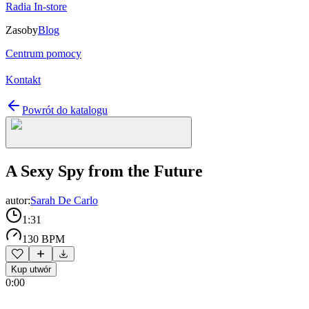
Radia In-store
Zasoby
Blog
Centrum pomocy
Kontakt
Powrót do katalogu
A Sexy Spy from the Future
autor:
Sarah De Carlo
1:31
130 BPM
Kup utwór
0:00