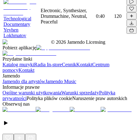
Electronic, Synthesizer,
Drummachine, Neutral,
0:40
120
Technological
Peaceful
Documentary
Yevhen
Lokhmatov
©
2026
Jamendo Licensing
Pobierz aplikację
Przydatne linki
Katalog muzyki
Radia In-store
Cennik
Kontakt
Centrum
pomocy
Kontakt
Jamendo
Jamendo dla artystów
Jamendo Music
Informacje prawne
Ogólne warunki użytkowania
Warunki sprzedaży
Polityka
prywatności
Polityka plików cookie
Naruszenie praw autorskich
Obserwuj nas