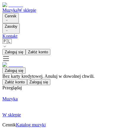
Muzyka
W sklepie
Cennik
Zasoby
Kontakt
🇵🇱
Zaloguj się
Załóż konto
Zaloguj się
Bez karty kredytowej. Anuluj w dowolnej chwili.
Załóż konto
Zaloguj się
Przeglądaj
Muzyka
W sklepie
Cennik
Katalog muzyki