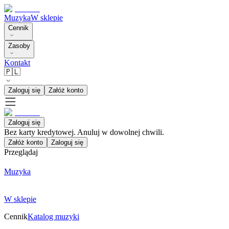
Muzyka
W sklepie
Cennik
Zasoby
Kontakt
🇵🇱
Zaloguj się
Załóż konto
Zaloguj się
Bez karty kredytowej. Anuluj w dowolnej chwili.
Załóż konto
Zaloguj się
Przeglądaj
Muzyka
W sklepie
Cennik
Katalog muzyki