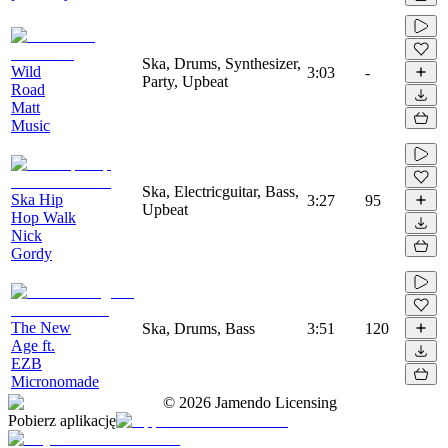
Ska, Drums, Synthesizer,
Wild
3:03
-
Party, Upbeat
Road
Matt
Music
Ska, Electricguitar, Bass,
Ska Hip
3:27
95
Upbeat
Hop Walk
Nick
Gordy
The New
Ska, Drums, Bass
3:51
120
Age ft.
EZB
Micronomade
©
2026
Jamendo Licensing
Pobierz aplikację