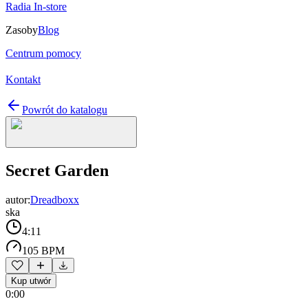
Radia In-store
Zasoby
Blog
Centrum pomocy
Kontakt
Powrót do katalogu
Secret Garden
autor:
Dreadboxx
ska
4:11
105 BPM
Kup utwór
0:00