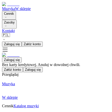
Muzyka
W sklepie
Cennik
Zasoby
Kontakt
🇵🇱
Zaloguj się
Załóż konto
Zaloguj się
Bez karty kredytowej. Anuluj w dowolnej chwili.
Załóż konto
Zaloguj się
Przeglądaj
Muzyka
W sklepie
Cennik
Katalog muzyki