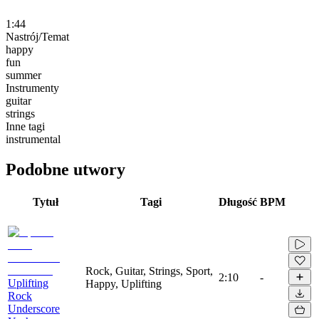
1:44
Nastrój/Temat
happy
fun
summer
Instrumenty
guitar
strings
Inne tagi
instrumental
Podobne utwory
Tytuł
Tagi
Długość
BPM
Rock, Guitar, Strings, Sport,
2:10
-
Uplifting
Happy, Uplifting
Rock
Underscore