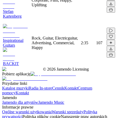
Corporate, Film, Happy,
Uplifting
Stefan
Kartenberg
Rock, Guitar, Electricguitar,
Inspirational
Advertising, Commercial,
2:35
107
Guitars
Happy
BACKIT
©
2026
Jamendo Licensing
Pobierz aplikację
Przydatne linki
Katalog muzyki
Radia In-store
Cennik
Kontakt
Centrum
pomocy
Kontakt
Jamendo
Jamendo dla artystów
Jamendo Music
Informacje prawne
Ogólne warunki użytkowania
Warunki sprzedaży
Polityka
prywatności
Polityka plików cookie
Naruszenie praw autorskich