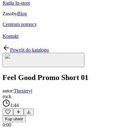
Radia In-store
Zasoby
Blog
Centrum pomocy
Kontakt
Powrót do katalogu
Feel Good Promo Short 01
autor:
Thesieryj
rock
1:44
Kup utwór
0:00