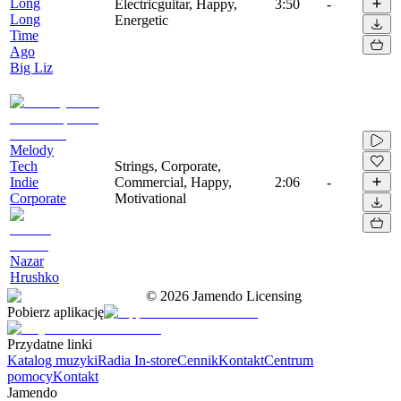
Long
Electricguitar, Happy,
3:50
-
Long
Energetic
Time
Ago
Big Liz
Melody
Tech
Strings, Corporate,
Indie
Commercial, Happy,
2:06
-
Corporate
Motivational
Nazar
Hrushko
©
2026
Jamendo Licensing
Pobierz aplikację
Przydatne linki
Katalog muzyki
Radia In-store
Cennik
Kontakt
Centrum
pomocy
Kontakt
Jamendo