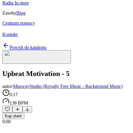
Radia In-store
Zasoby
Blog
Centrum pomocy
Kontakt
Powrót do katalogu
Upbeat Motivation - 5
autor:
MuswayStudio (Royalty Free Music - Background Music)
0:17
138 BPM
Kup utwór
0:00