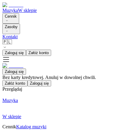
Muzyka
W sklepie
Cennik
Zasoby
Kontakt
🇵🇱
Zaloguj się
Załóż konto
Zaloguj się
Bez karty kredytowej. Anuluj w dowolnej chwili.
Załóż konto
Zaloguj się
Przeglądaj
Muzyka
W sklepie
Cennik
Katalog muzyki