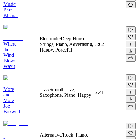
Music
Praz
Khanal
Electronic/Deep House,
Where
Strings, Piano, Advertising,
3:02
-
the
Happy, Peaceful
Wind
Blows
Wavit
More
Jazz/Smooth Jazz,
2:41
-
and
Saxophone, Piano, Happy
More
Joe
Bozwell
Alternative/Rock, Piano,