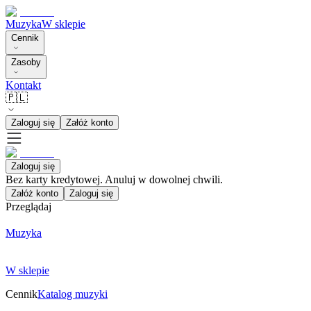
Muzyka
W sklepie
Cennik
Zasoby
Kontakt
🇵🇱
Zaloguj się
Załóż konto
Zaloguj się
Bez karty kredytowej. Anuluj w dowolnej chwili.
Załóż konto
Zaloguj się
Przeglądaj
Muzyka
W sklepie
Cennik
Katalog muzyki