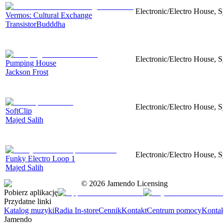
Electronic/Electro House, 
Vermos: Сultural Exchange
TransistorBudddha
Electronic/Electro House, S
Pumping House
Jackson Frost
Electronic/Electro House, S
SoftClip
Majed Salih
Electronic/Electro House, S
Funky Electro Loop 1
Majed Salih
©
2026
Jamendo Licensing
Pobierz aplikację
Przydatne linki
Katalog muzyki
Radia In-store
Cennik
Kontakt
Centrum pomocy
Konta
Jamendo