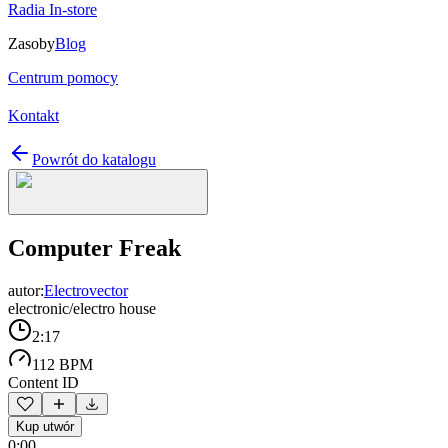
Radia In-store
Zasoby
Blog
Centrum pomocy
Kontakt
Powrót do katalogu
Computer Freak
autor:
Electrovector
electronic/electro house
2:17
112 BPM
Content ID
Kup utwór
0:00