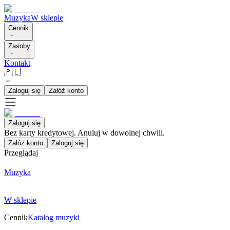
Muzyka
W sklepie
Cennik
Zasoby
Kontakt
🇵🇱
Zaloguj się
Załóż konto
Zaloguj się
Bez karty kredytowej. Anuluj w dowolnej chwili.
Załóż konto
Zaloguj się
Przeglądaj
Muzyka
W sklepie
Cennik
Katalog muzyki