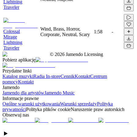
Lightning
Traveler
Wind, Brass, Horror,
Colossal
1:58
-
Corporate, Neutral, Scary
Mirage
Lightning
Traveler
©
2026
Jamendo Licensing
Pobierz aplikację
Przydatne linki
Katalog muzyki
Radia In-store
Cennik
Kontakt
Centrum
pomocy
Kontakt
Jamendo
Jamendo dla artystów
Jamendo Music
Informacje prawne
Ogólne warunki użytkowania
Warunki sprzedaży
Polityka
prywatności
Polityka plików cookie
Naruszenie praw autorskich
Obserwuj nas