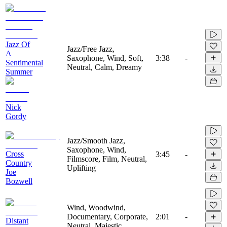
Jazz Of
Jazz/Free Jazz,
A
Saxophone, Wind, Soft,
3:38
-
Sentimental
Neutral, Calm, Dreamy
Summer
Nick
Gordy
Jazz/Smooth Jazz,
Saxophone, Wind,
Cross
3:45
-
Filmscore, Film, Neutral,
Country
Uplifting
Joe
Bozwell
Wind, Woodwind,
Documentary, Corporate,
2:01
-
Distant
Neutral, Majestic