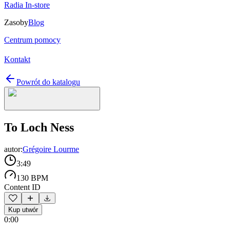
Radia In-store
Zasoby
Blog
Centrum pomocy
Kontakt
Powrót do katalogu
To Loch Ness
autor:
Grégoire Lourme
3:49
130 BPM
Content ID
Kup utwór
0:00