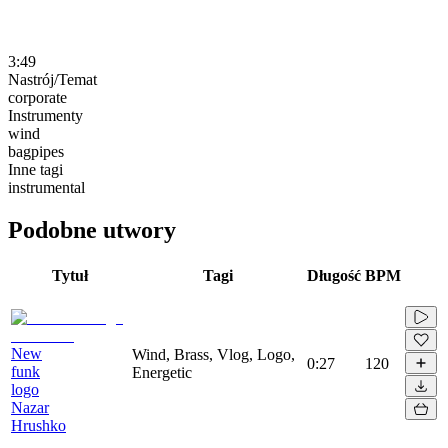
3:49
Nastrój/Temat
corporate
Instrumenty
wind
bagpipes
Inne tagi
instrumental
Podobne utwory
Tytuł
Tagi
Długość
BPM
New
Wind, Brass, Vlog, Logo,
0:27
120
funk
Energetic
logo
Nazar
Hrushko