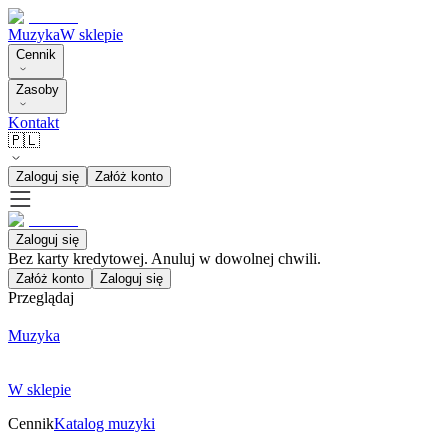
Muzyka
W sklepie
Cennik
Zasoby
Kontakt
🇵🇱
Zaloguj się
Załóż konto
Zaloguj się
Bez karty kredytowej. Anuluj w dowolnej chwili.
Załóż konto
Zaloguj się
Przeglądaj
Muzyka
W sklepie
Cennik
Katalog muzyki