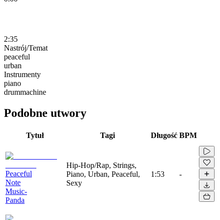
2:35
Nastrój/Temat
peaceful
urban
Instrumenty
piano
drummachine
Podobne utwory
Tytuł
Tagi
Długość
BPM
Hip-Hop/Rap, Strings,
Peaceful
Piano, Urban, Peaceful,
1:53
-
Note
Sexy
Music-
Panda