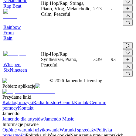
Melancholic
Hip-Hop/Rap, Strings,
Rap Beat
Piano, Vlog, Melancholic,
2:13
-
Calm, Peaceful
Rainbow
From
Rain
Hip-Hop/Rap,
Synthesizer, Piano,
3:39
93
Whispers
Peaceful
SixNineteen
©
2026
Jamendo Licensing
Pobierz aplikację
Przydatne linki
Katalog muzyki
Radia In-store
Cennik
Kontakt
Centrum
pomocy
Kontakt
Jamendo
Jamendo dla artystów
Jamendo Music
Informacje prawne
Ogólne warunki użytkowania
Warunki sprzedaży
Polityka
prywatności
Polityka plików cookie
Naruszenie praw autorskich