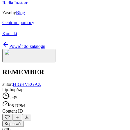
Radia In-store
Zasoby
Blog
Centrum pomocy
Kontakt
Powrót do katalogu
REMEMBER
autor:
HIGHVEGAZ
hip-hop/rap
2:35
95 BPM
Content ID
Kup utwór
0:00