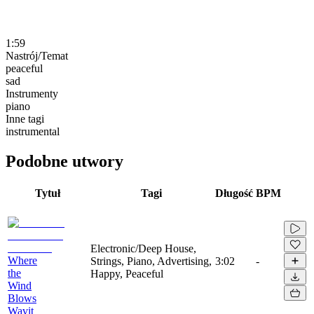
1:59
Nastrój/Temat
peaceful
sad
Instrumenty
piano
Inne tagi
instrumental
Podobne utwory
Tytuł
Tagi
Długość
BPM
Electronic/Deep House,
Where
Strings, Piano, Advertising,
3:02
-
the
Happy, Peaceful
Wind
Blows
Wavit