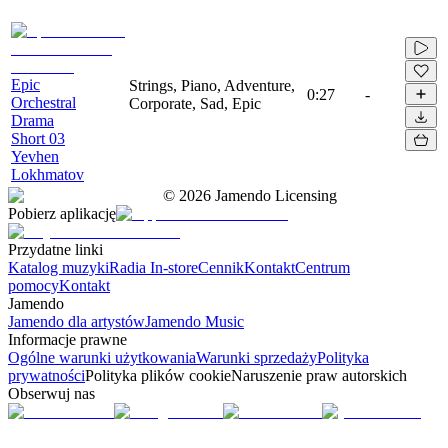
Epic
Strings, Piano, Adventure,
0:27
-
Orchestral
Corporate, Sad, Epic
Drama
Short 03
Yevhen
Lokhmatov
©
2026
Jamendo Licensing
Pobierz aplikację
Przydatne linki
Katalog muzyki
Radia In-store
Cennik
Kontakt
Centrum
pomocy
Kontakt
Jamendo
Jamendo dla artystów
Jamendo Music
Informacje prawne
Ogólne warunki użytkowania
Warunki sprzedaży
Polityka
prywatności
Polityka plików cookie
Naruszenie praw autorskich
Obserwuj nas