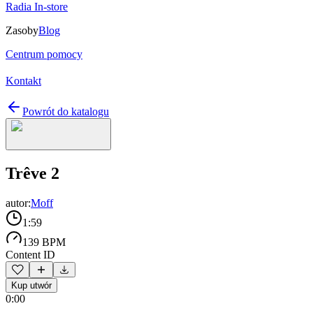
Radia In-store
Zasoby
Blog
Centrum pomocy
Kontakt
Powrót do katalogu
Trêve 2
autor:
Moff
1:59
139 BPM
Content ID
Kup utwór
0:00