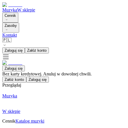
Muzyka
W sklepie
Cennik
Zasoby
Kontakt
🇵🇱
Zaloguj się
Załóż konto
Zaloguj się
Bez karty kredytowej. Anuluj w dowolnej chwili.
Załóż konto
Zaloguj się
Przeglądaj
Muzyka
W sklepie
Cennik
Katalog muzyki