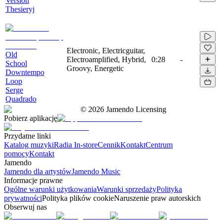
Version
Thesieryj
Electronic, Electricguitar,
Old
Electroamplified, Hybrid,
0:28
-
School
Groovy, Energetic
Downtempo
Loop
Serge
Quadrado
©
2026
Jamendo Licensing
Pobierz aplikację
Przydatne linki
Katalog muzyki
Radia In-store
Cennik
Kontakt
Centrum
pomocy
Kontakt
Jamendo
Jamendo dla artystów
Jamendo Music
Informacje prawne
Ogólne warunki użytkowania
Warunki sprzedaży
Polityka
prywatności
Polityka plików cookie
Naruszenie praw autorskich
Obserwuj nas