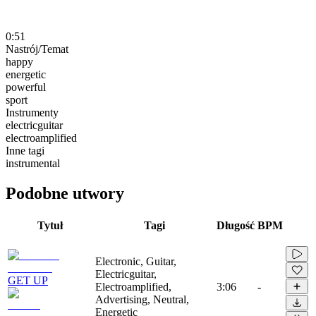
0:51
Nastrój/Temat
happy
energetic
powerful
sport
Instrumenty
electricguitar
electroamplified
Inne tagi
instrumental
Podobne utwory
Tytuł
Tagi
Długość
BPM
Electronic, Guitar,
Electricguitar,
GET UP
Electroamplified,
3:06
-
Advertising, Neutral,
Energetic