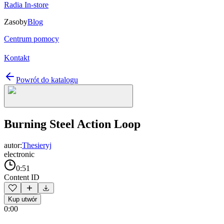
Radia In-store
Zasoby
Blog
Centrum pomocy
Kontakt
Powrót do katalogu
Burning Steel Action Loop
autor:
Thesieryj
electronic
0:51
Content ID
Kup utwór
0:00