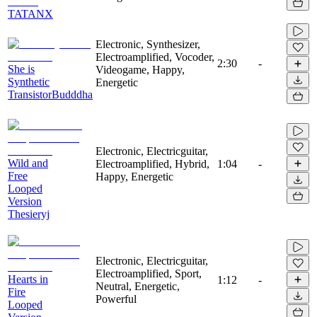
TATANX
Electronic, Synthesizer,
Electroamplified, Vocoder,
2:30
-
She is
Videogame, Happy,
Synthetic
Energetic
TransistorBudddha
Electronic, Electricguitar,
Wild and
Electroamplified, Hybrid,
1:04
-
Free
Happy, Energetic
Looped
Version
Thesieryj
Electronic, Electricguitar,
Electroamplified, Sport,
Hearts in
1:12
-
Neutral, Energetic,
Fire
Powerful
Looped