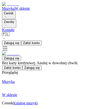
Muzyka
W sklepie
Cennik
Zasoby
Kontakt
🇵🇱
Zaloguj się
Załóż konto
Zaloguj się
Bez karty kredytowej. Anuluj w dowolnej chwili.
Załóż konto
Zaloguj się
Przeglądaj
Muzyka
W sklepie
Cennik
Katalog muzyki