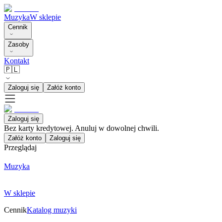
Muzyka
W sklepie
Cennik
Zasoby
Kontakt
🇵🇱
Zaloguj się
Załóż konto
Zaloguj się
Bez karty kredytowej. Anuluj w dowolnej chwili.
Załóż konto
Zaloguj się
Przeglądaj
Muzyka
W sklepie
Cennik
Katalog muzyki