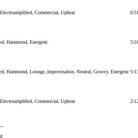
, Electroamplified, Commercial, Upbeat
0:5
fied, Hammond, Energetic
5:1
ied, Hammond, Lounge, Improvisation, Neutral, Groovy, Energetic
5:1
, Electroamplified, Commercial, Upbeat
2:1
kt