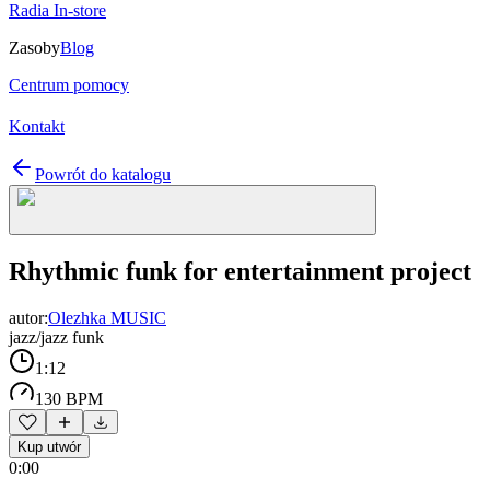
Radia In-store
Zasoby
Blog
Centrum pomocy
Kontakt
Powrót do katalogu
Rhythmic funk for entertainment project
autor:
Olezhka MUSIC
jazz/jazz funk
1:12
130 BPM
Kup utwór
0:00