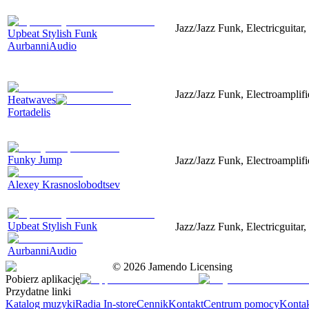
Jazz/Jazz Funk, Electricguitar
Upbeat Stylish Funk
AurbanniAudio
Jazz/Jazz Funk, Electroampli
Heatwaves
Fortadelis
Funky Jump
Jazz/Jazz Funk, Electroamplif
Alexey Krasnoslobodtsev
Upbeat Stylish Funk
Jazz/Jazz Funk, Electricguitar
AurbanniAudio
©
2026
Jamendo Licensing
Pobierz aplikację
Przydatne linki
Katalog muzyki
Radia In-store
Cennik
Kontakt
Centrum pomocy
Konta