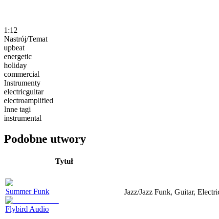
1:12
Nastrój/Temat
upbeat
energetic
holiday
commercial
Instrumenty
electricguitar
electroamplified
Inne tagi
instrumental
Podobne utwory
Tytuł
Summer Funk
Jazz/Jazz Funk, Guitar, Electr
Flybird Audio