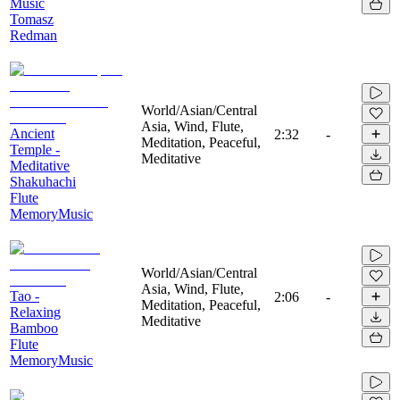
Music
Tomasz
Redman
World/Asian/Central
Asia, Wind, Flute,
Ancient
2:32
-
Meditation, Peaceful,
Temple -
Meditative
Meditative
Shakuhachi
Flute
MemoryMusic
World/Asian/Central
Asia, Wind, Flute,
Tao -
2:06
-
Meditation, Peaceful,
Relaxing
Meditative
Bamboo
Flute
MemoryMusic