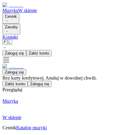
Muzyka
W sklepie
Cennik
Zasoby
Kontakt
🇵🇱
Zaloguj się
Załóż konto
Zaloguj się
Bez karty kredytowej. Anuluj w dowolnej chwili.
Załóż konto
Zaloguj się
Przeglądaj
Muzyka
W sklepie
Cennik
Katalog muzyki