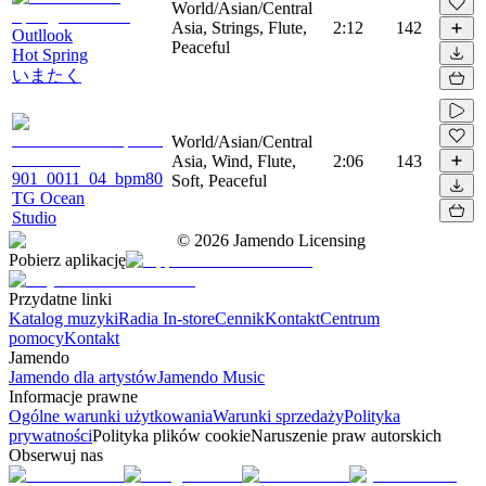
World/Asian/Central
Asia, Strings, Flute,
2:12
142
Outllook
Peaceful
Hot Spring
いまたく
World/Asian/Central
Asia, Wind, Flute,
2:06
143
901_0011_04_bpm80
Soft, Peaceful
TG Ocean
Studio
©
2026
Jamendo Licensing
Pobierz aplikację
Przydatne linki
Katalog muzyki
Radia In-store
Cennik
Kontakt
Centrum
pomocy
Kontakt
Jamendo
Jamendo dla artystów
Jamendo Music
Informacje prawne
Ogólne warunki użytkowania
Warunki sprzedaży
Polityka
prywatności
Polityka plików cookie
Naruszenie praw autorskich
Obserwuj nas