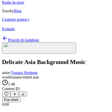
Radia In-store
Zasoby
Blog
Centrum pomocy
Kontakt
Powrót do katalogu
Delicate Asia Background Music
autor:
Tomasz Redman
world/asian/central asia
1:48
Content ID
Kup utwór
0:00