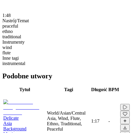
1:48
Nastrój/Temat
peaceful
ethno
traditional
Instrumenty
wind
flute
Inne tagi
instrumental
Podobne utwory
Tytuł
Tagi
Długość
BPM
World/Asian/Central
Delicate
Asia, Wind, Flute,
1:17
-
Asia
Ethno, Traditional,
Background
Peaceful