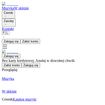
Muzyka
W sklepie
Cennik
Zasoby
Kontakt
🇵🇱
Zaloguj się
Załóż konto
Zaloguj się
Bez karty kredytowej. Anuluj w dowolnej chwili.
Załóż konto
Zaloguj się
Przeglądaj
Muzyka
W sklepie
Cennik
Katalog muzyki