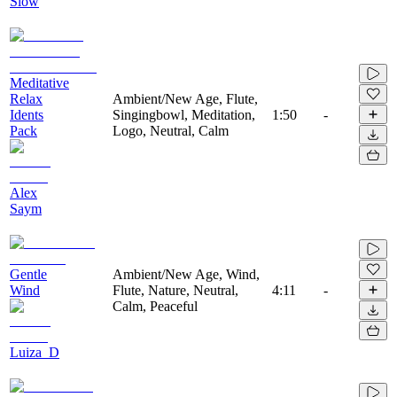
Slow
Meditative
Relax
Ambient/New Age, Flute,
Idents
Singingbowl, Meditation,
1:50
-
Pack
Logo, Neutral, Calm
Alex
Saym
Gentle
Ambient/New Age, Wind,
Wind
Flute, Nature, Neutral,
4:11
-
Calm, Peaceful
Luiza_D