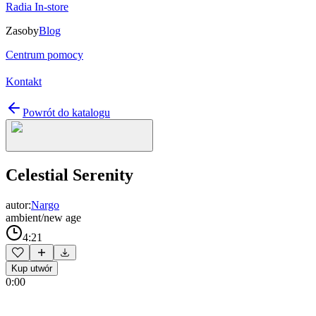
Radia In-store
Zasoby
Blog
Centrum pomocy
Kontakt
Powrót do katalogu
Celestial Serenity
autor:
Nargo
ambient/new age
4:21
Kup utwór
0:00