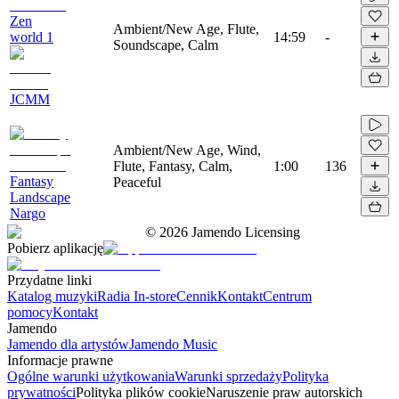
Zen
Ambient/New Age, Flute,
world 1
14:59
-
Soundscape, Calm
JCMM
Ambient/New Age, Wind,
Flute, Fantasy, Calm,
1:00
136
Fantasy
Peaceful
Landscape
Nargo
©
2026
Jamendo Licensing
Pobierz aplikację
Przydatne linki
Katalog muzyki
Radia In-store
Cennik
Kontakt
Centrum
pomocy
Kontakt
Jamendo
Jamendo dla artystów
Jamendo Music
Informacje prawne
Ogólne warunki użytkowania
Warunki sprzedaży
Polityka
prywatności
Polityka plików cookie
Naruszenie praw autorskich