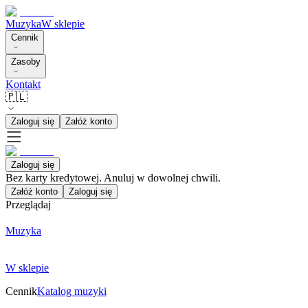
Muzyka
W sklepie
Cennik
Zasoby
Kontakt
🇵🇱
Zaloguj się
Załóż konto
Zaloguj się
Bez karty kredytowej. Anuluj w dowolnej chwili.
Załóż konto
Zaloguj się
Przeglądaj
Muzyka
W sklepie
Cennik
Katalog muzyki