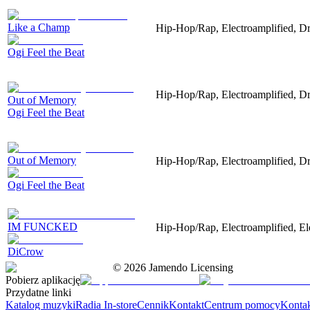
Like a Champ
Hip-Hop/Rap, Electroamplified, D
Ogi Feel the Beat
Hip-Hop/Rap, Electroamplified, D
Out of Memory
Ogi Feel the Beat
Out of Memory
Hip-Hop/Rap, Electroamplified, D
Ogi Feel the Beat
IM FUNCKED
Hip-Hop/Rap, Electroamplified, El
DiCrow
©
2026
Jamendo Licensing
Pobierz aplikację
Przydatne linki
Katalog muzyki
Radia In-store
Cennik
Kontakt
Centrum pomocy
Konta