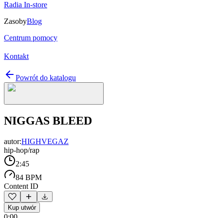
Radia In-store
Zasoby
Blog
Centrum pomocy
Kontakt
Powrót do katalogu
NIGGAS BLEED
autor:
HIGHVEGAZ
hip-hop/rap
2:45
84 BPM
Content ID
Kup utwór
0:00