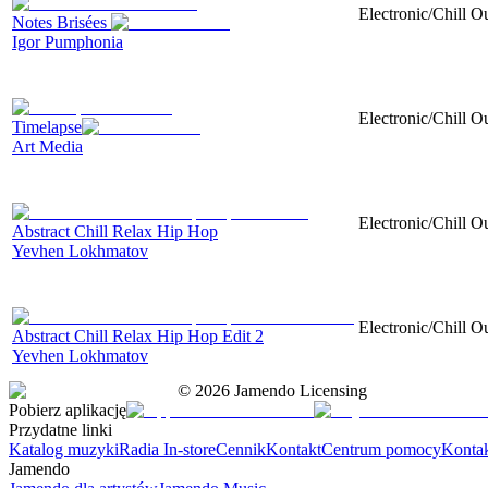
Electronic/Chill O
Notes Brisées
Igor Pumphonia
Electronic/Chill Ou
Timelapse
Art Media
Electronic/Chill O
Abstract Chill Relax Hip Hop
Yevhen Lokhmatov
Electronic/Chill O
Abstract Chill Relax Hip Hop Edit 2
Yevhen Lokhmatov
©
2026
Jamendo Licensing
Pobierz aplikację
Przydatne linki
Katalog muzyki
Radia In-store
Cennik
Kontakt
Centrum pomocy
Konta
Jamendo