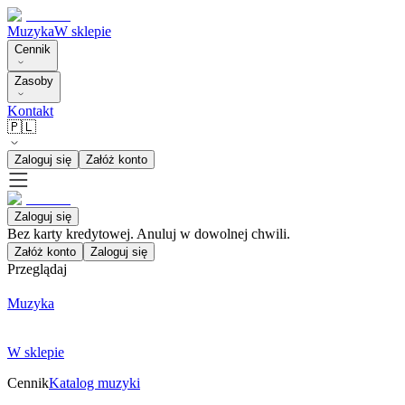
Muzyka
W sklepie
Cennik
Zasoby
Kontakt
🇵🇱
Zaloguj się
Załóż konto
Zaloguj się
Bez karty kredytowej. Anuluj w dowolnej chwili.
Załóż konto
Zaloguj się
Przeglądaj
Muzyka
W sklepie
Cennik
Katalog muzyki