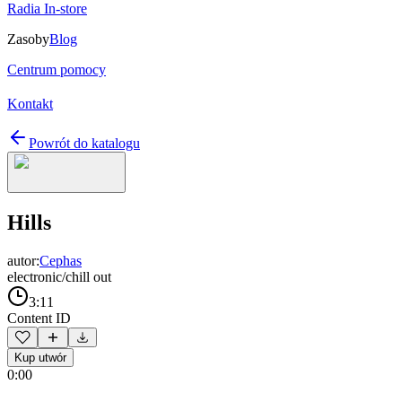
Radia In-store
Zasoby
Blog
Centrum pomocy
Kontakt
Powrót do katalogu
Hills
autor:
Cephas
electronic/chill out
3:11
Content ID
Kup utwór
0:00