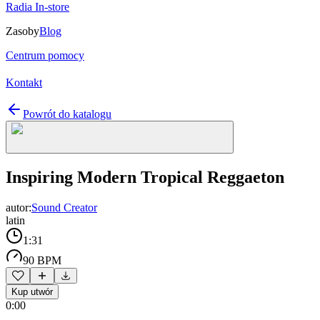
Radia In-store
Zasoby
Blog
Centrum pomocy
Kontakt
Powrót do katalogu
Inspiring Modern Tropical Reggaeton
autor:
Sound Creator
latin
1:31
90 BPM
Kup utwór
0:00