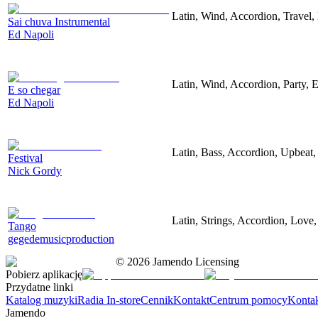
Latin, Wind, Accordion, Travel,
Sai chuva Instrumental
Ed Napoli
Latin, Wind, Accordion, Party, E
E so chegar
Ed Napoli
Latin, Bass, Accordion, Upbeat,
Festival
Nick Gordy
Latin, Strings, Accordion, Love
Tango
gegedemusicproduction
©
2026
Jamendo Licensing
Pobierz aplikację
Przydatne linki
Katalog muzyki
Radia In-store
Cennik
Kontakt
Centrum pomocy
Konta
Jamendo