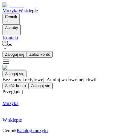
Muzyka
W sklepie
Cennik
Zasoby
Kontakt
🇵🇱
Zaloguj się
Załóż konto
Zaloguj się
Bez karty kredytowej. Anuluj w dowolnej chwili.
Załóż konto
Zaloguj się
Przeglądaj
Muzyka
W sklepie
Cennik
Katalog muzyki