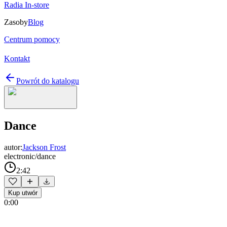
Radia In-store
Zasoby
Blog
Centrum pomocy
Kontakt
Powrót do katalogu
Dance
autor:
Jackson Frost
electronic/dance
2:42
Kup utwór
0:00