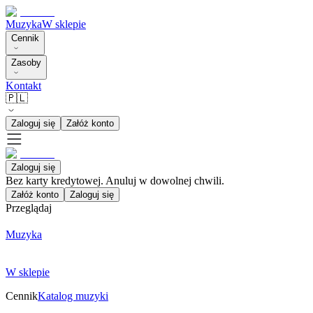
Muzyka
W sklepie
Cennik
Zasoby
Kontakt
🇵🇱
Zaloguj się
Załóż konto
Zaloguj się
Bez karty kredytowej. Anuluj w dowolnej chwili.
Załóż konto
Zaloguj się
Przeglądaj
Muzyka
W sklepie
Cennik
Katalog muzyki