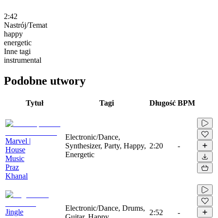
2:42
Nastrój/Temat
happy
energetic
Inne tagi
instrumental
Podobne utwory
Tytuł
Tagi
Długość
BPM
Electronic/Dance,
Marvel |
Synthesizer, Party, Happy,
2:20
-
House
Energetic
Music
Praz
Khanal
Electronic/Dance, Drums,
Jingle
2:52
-
Guitar, Happy