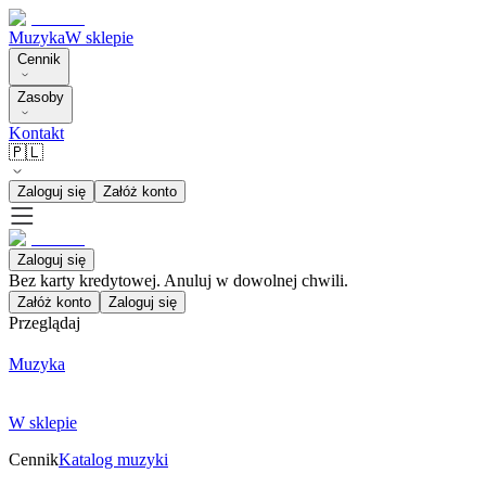
Muzyka
W sklepie
Cennik
Zasoby
Kontakt
🇵🇱
Zaloguj się
Załóż konto
Zaloguj się
Bez karty kredytowej. Anuluj w dowolnej chwili.
Załóż konto
Zaloguj się
Przeglądaj
Muzyka
W sklepie
Cennik
Katalog muzyki