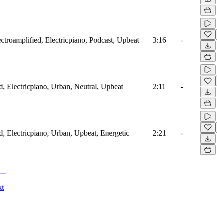
troamplified, Electricpiano, Podcast, Upbeat
3:16
-
, Electricpiano, Urban, Neutral, Upbeat
2:11
-
, Electricpiano, Urban, Upbeat, Energetic
2:21
-
kt