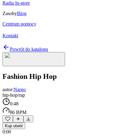
Radia In-store
Zasoby
Blog
Centrum pomocy
Kontakt
Powrót do katalogu
Fashion Hip Hop
autor:
Nargo
hip-hop/rap
0:48
86 BPM
Kup utwór
0:00