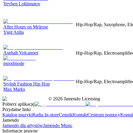
Yevhen Lokhmatov
Hip-Hop/Rap, Saxophone, Elec
After Hours on Melrose
Yigit Atilla
Asphalt Volcanoes
Hip-Hop/Rap, Electroamplified
moodmode
Hip-Hop/Rap, Electroamplified
Stylish Fashion Hip Hop
Max Marks
©
2026
Jamendo Licensing
Pobierz aplikację
Przydatne linki
Katalog muzyki
Radia In-store
Cennik
Kontakt
Centrum pomocy
Konta
Jamendo
Jamendo dla artystów
Jamendo Music
Informacje prawne