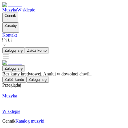
Muzyka
W sklepie
Cennik
Zasoby
Kontakt
🇵🇱
Zaloguj się
Załóż konto
Zaloguj się
Bez karty kredytowej. Anuluj w dowolnej chwili.
Załóż konto
Zaloguj się
Przeglądaj
Muzyka
W sklepie
Cennik
Katalog muzyki