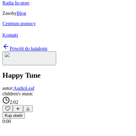
Radia In-store
Zasoby
Blog
Centrum pomocy
Kontakt
Powrót do katalogu
Happy Tune
autor:
AudioLeaf
children's music
2:02
Kup utwór
0:00