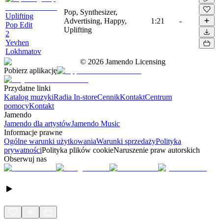
Pop, Synthesizer,
Uplifting
Advertising, Happy,
1:21
-
Pop Edit
Uplifting
2
Yevhen
Lokhmatov
©
2026
Jamendo Licensing
Pobierz aplikację
Przydatne linki
Katalog muzyki
Radia In-store
Cennik
Kontakt
Centrum
pomocy
Kontakt
Jamendo
Jamendo dla artystów
Jamendo Music
Informacje prawne
Ogólne warunki użytkowania
Warunki sprzedaży
Polityka
prywatności
Polityka plików cookie
Naruszenie praw autorskich
Obserwuj nas