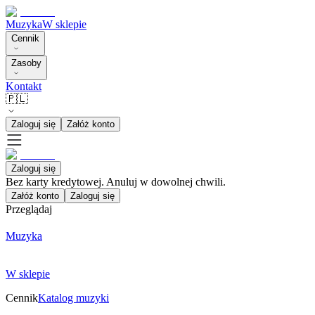
Muzyka
W sklepie
Cennik
Zasoby
Kontakt
🇵🇱
Zaloguj się
Załóż konto
Zaloguj się
Bez karty kredytowej. Anuluj w dowolnej chwili.
Załóż konto
Zaloguj się
Przeglądaj
Muzyka
W sklepie
Cennik
Katalog muzyki