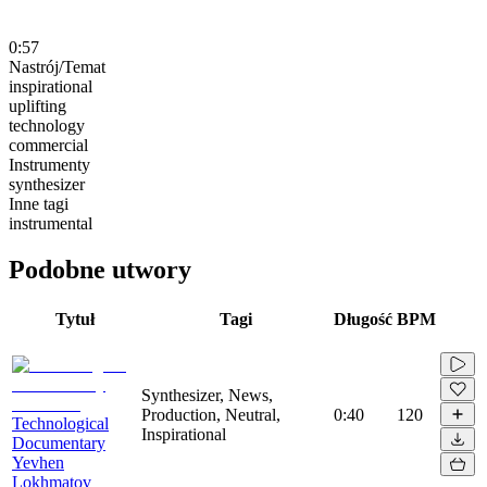
0:57
Nastrój/Temat
inspirational
uplifting
technology
commercial
Instrumenty
synthesizer
Inne tagi
instrumental
Podobne utwory
Tytuł
Tagi
Długość
BPM
Synthesizer, News,
Production, Neutral,
0:40
120
Technological
Inspirational
Documentary
Yevhen
Lokhmatov