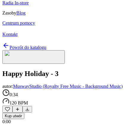
Radia In-store
Zasoby
Blog
Centrum pomocy
Kontakt
Powrót do katalogu
Happy Holiday - 3
autor:
MuswayStudio (Royalty Free Music - Background Music)
0:34
120 BPM
Kup utwór
0:00