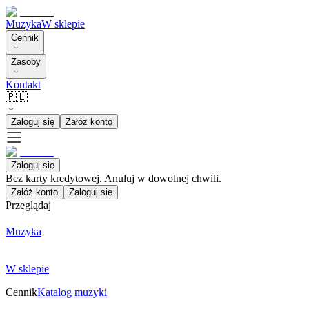
Muzyka
W sklepie
Cennik
Zasoby
Kontakt
🇵🇱
Zaloguj się
Załóż konto
Zaloguj się
Bez karty kredytowej. Anuluj w dowolnej chwili.
Załóż konto
Zaloguj się
Przeglądaj
Muzyka
W sklepie
Cennik
Katalog muzyki