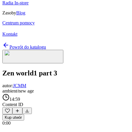
Radia In-store
Zasoby
Blog
Centrum pomocy
Kontakt
Powrót do katalogu
Zen world1 part 3
autor:
JCMM
ambient/new age
14:59
Content ID
Kup utwór
0:00