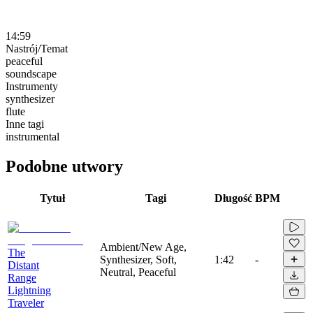
14:59
Nastrój/Temat
peaceful
soundscape
Instrumenty
synthesizer
flute
Inne tagi
instrumental
Podobne utwory
Tytuł
Tagi
Długość
BPM
Ambient/New Age,
The
Synthesizer, Soft,
1:42
-
Distant
Neutral, Peaceful
Range
Lightning
Traveler