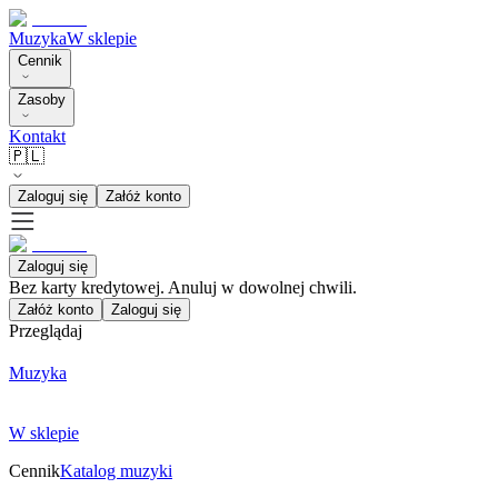
Muzyka
W sklepie
Cennik
Zasoby
Kontakt
🇵🇱
Zaloguj się
Załóż konto
Zaloguj się
Bez karty kredytowej. Anuluj w dowolnej chwili.
Załóż konto
Zaloguj się
Przeglądaj
Muzyka
W sklepie
Cennik
Katalog muzyki