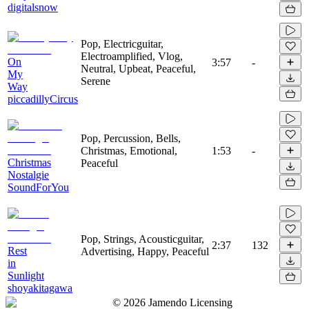
digitalsnow
Pop, Electricguitar,
Electroamplified, Vlog,
On
3:57
-
Neutral, Upbeat, Peaceful,
My
Serene
Way
piccadillyCircus
Pop, Percussion, Bells,
Christmas, Emotional,
1:53
-
Christmas
Peaceful
Nostalgie
SoundForYou
Pop, Strings, Acousticguitar,
2:37
132
Rest
Advertising, Happy, Peaceful
in
Sunlight
shoyakitagawa
©
2026
Jamendo Licensing