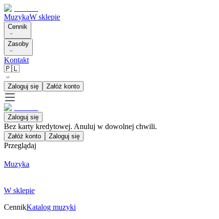
Muzyka
W sklepie
Cennik
Zasoby
Kontakt
🇵🇱
Zaloguj się
Załóż konto
Zaloguj się
Bez karty kredytowej. Anuluj w dowolnej chwili.
Załóż konto
Zaloguj się
Przeglądaj
Muzyka
W sklepie
Cennik
Katalog muzyki