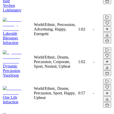
Half
Yevhen
Lokhmatov
World/Ethnic, Percussion,
Advertising, Happy,
1:02
-
Lakeside
Energetic
Blessings
Infraction
World/Ethnic, Drums,
Percussion, Corporate,
1:02
-
Dynamic
Sport, Neutral, Upbeat
Percussion
YuraSoop
World/Ethnic, Drums,
Percussion, Sport, Happy,
0:57
-
One Life
Upbeat
Infraction