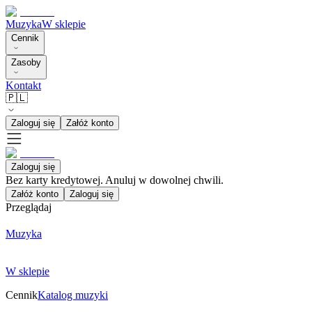
Muzyka
W sklepie
Cennik
Zasoby
Kontakt
🇵🇱
Zaloguj się
Załóż konto
Zaloguj się
Bez karty kredytowej. Anuluj w dowolnej chwili.
Załóż konto
Zaloguj się
Przeglądaj
Muzyka
W sklepie
Cennik
Katalog muzyki