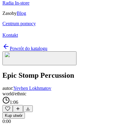
Radia In-store
Zasoby
Blog
Centrum pomocy
Kontakt
Powrót do katalogu
Epic Stomp Percussion
autor:
Yevhen Lokhmatov
world/ethnic
1:06
Kup utwór
0:00