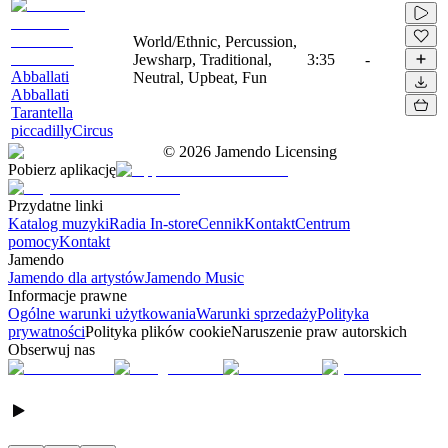
World/Ethnic, Percussion,
Jewsharp, Traditional,
3:35
-
Abballati
Neutral, Upbeat, Fun
Abballati
Tarantella
piccadillyCircus
©
2026
Jamendo Licensing
Pobierz aplikację
Przydatne linki
Katalog muzyki
Radia In-store
Cennik
Kontakt
Centrum
pomocy
Kontakt
Jamendo
Jamendo dla artystów
Jamendo Music
Informacje prawne
Ogólne warunki użytkowania
Warunki sprzedaży
Polityka
prywatności
Polityka plików cookie
Naruszenie praw autorskich
Obserwuj nas