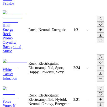
Faustov
High
Energy
Rock, Neutral, Energetic
1:31
-
Rock
Promo
Osynthw
Background
Music
Rock, Electricguitar,
Electroamplified, Sport,
2:24
-
White
Happy, Powerful, Sexy
Castles
Infraction
Rock, Electricguitar,
Electroamplified, Hybrid,
2:21
-
Force
Neutral, Groovy, Energetic
Yourself