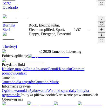
Serge
Quadrado
Burning
Rock, Electricguitar,
Steel
Electroamplified, Sport,
1:57
-
Happy, Energetic, Powerful
Thesieryj
©
2026
Jamendo Licensing
Pobierz aplikację
Przydatne linki
Katalog muzyki
Radia In-store
Cennik
Kontakt
Centrum
pomocy
Kontakt
Jamendo
Jamendo dla artystów
Jamendo Music
Informacje prawne
Ogólne warunki użytkowania
Warunki sprzedaży
Polityka
prywatności
Polityka plików cookie
Naruszenie praw autorskich
Obserwuj nas