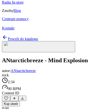
Radia In-store
Zasoby
Blog
Centrum pomocy
Kontakt
Powrót do katalogu
ANtarcticbreeze - Mind Explosion
autor:
ANtarcticbreeze
rock
2:34
90 BPM
Content ID
Kup utwór
0:00