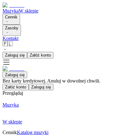
Muzyka
W sklepie
Cennik
Zasoby
Kontakt
🇵🇱
Zaloguj się
Załóż konto
Zaloguj się
Bez karty kredytowej. Anuluj w dowolnej chwili.
Załóż konto
Zaloguj się
Przeglądaj
Muzyka
W sklepie
Cennik
Katalog muzyki