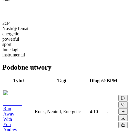
2:34
Nastrój/Temat
energetic
powerful
sport
Inne tagi
instrumental
Podobne utwory
Tytuł
Tagi
Długość
BPM
Run
Rock, Neutral, Energetic
4:10
-
Away
With
You
Andrey