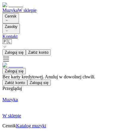
Muzyka
W sklepie
Cennik
Zasoby
Kontakt
🇵🇱
Zaloguj się
Załóż konto
Zaloguj się
Bez karty kredytowej. Anuluj w dowolnej chwili.
Załóż konto
Zaloguj się
Przeglądaj
Muzyka
W sklepie
Cennik
Katalog muzyki