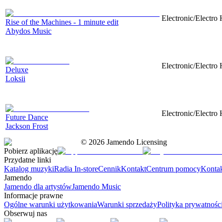
Electronic/Electro 
Rise of the Machines - 1 minute edit
Abydos Music
Electronic/Electro 
Deluxe
Loksii
Electronic/Electro 
Future Dance
Jackson Frost
©
2026
Jamendo Licensing
Pobierz aplikację
Przydatne linki
Katalog muzyki
Radia In-store
Cennik
Kontakt
Centrum pomocy
Konta
Jamendo
Jamendo dla artystów
Jamendo Music
Informacje prawne
Ogólne warunki użytkowania
Warunki sprzedaży
Polityka prywatnośc
Obserwuj nas