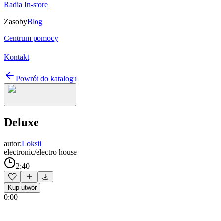
Radia In-store
Zasoby
Blog
Centrum pomocy
Kontakt
Powrót do katalogu
Deluxe
autor:
Loksii
electronic/electro house
2:40
Kup utwór
0:00