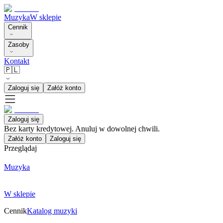
Muzyka
W sklepie
Cennik
Zasoby
Kontakt
🇵🇱
Zaloguj się
Załóż konto
Zaloguj się
Bez karty kredytowej. Anuluj w dowolnej chwili.
Załóż konto
Zaloguj się
Przeglądaj
Muzyka
W sklepie
Cennik
Katalog muzyki