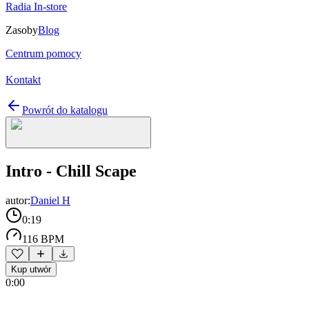
Radia In-store
Zasoby
Blog
Centrum pomocy
Kontakt
Powrót do katalogu
Intro - Chill Scape
autor:
Daniel H
0:19
116 BPM
Kup utwór
0:00