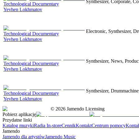
Synthesizer, Corporate, Co
Technological Documentary
Yevhen Lokhmatov
Electronic, Synthesizer, D
Technological Documentary
Yevhen Lokhmatov
Synthesizer, News, Producti
Technological Documentary
Yevhen Lokhmatov
Synthesizer, Drummachine, 
Technological Documentary
Yevhen Lokhmatov
©
2026
Jamendo Licensing
Pobierz aplikację
Przydatne linki
Katalog muzyki
Radia In-store
Cennik
Kontakt
Centrum pomocy
Konta
Jamendo
Jamendo dla artystów
Jamendo Music