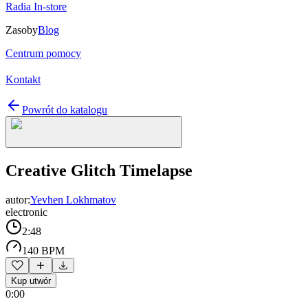
Radia In-store
Zasoby
Blog
Centrum pomocy
Kontakt
Powrót do katalogu
Creative Glitch Timelapse
autor:
Yevhen Lokhmatov
electronic
2:48
140 BPM
Kup utwór
0:00