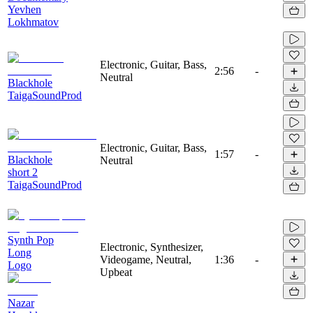
Yevhen
Lokhmatov
Electronic, Guitar, Bass,
2:56
-
Neutral
Blackhole
TaigaSoundProd
Electronic, Guitar, Bass,
1:57
-
Blackhole
Neutral
short 2
TaigaSoundProd
Synth Pop
Electronic, Synthesizer,
Long
Videogame, Neutral,
1:36
-
Logo
Upbeat
Nazar