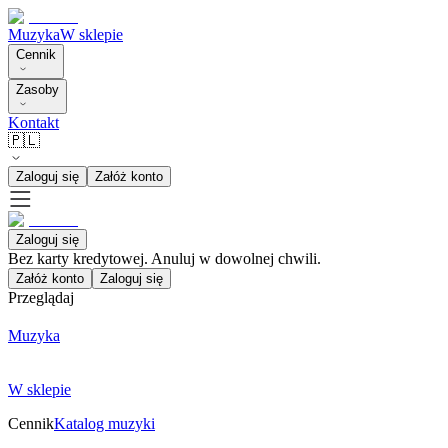
Muzyka
W sklepie
Cennik
Zasoby
Kontakt
🇵🇱
Zaloguj się
Załóż konto
Zaloguj się
Bez karty kredytowej. Anuluj w dowolnej chwili.
Załóż konto
Zaloguj się
Przeglądaj
Muzyka
W sklepie
Cennik
Katalog muzyki