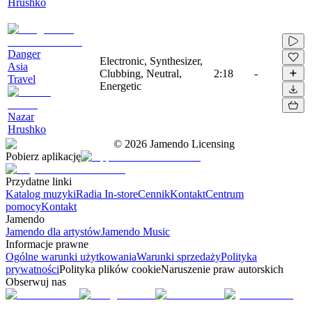
Hrushko
Danger
Electronic, Synthesizer,
Asia
Clubbing, Neutral,
2:18
-
Travel
Energetic
Nazar
Hrushko
©
2026
Jamendo Licensing
Pobierz aplikację
Przydatne linki
Katalog muzyki
Radia In-store
Cennik
Kontakt
Centrum
pomocy
Kontakt
Jamendo
Jamendo dla artystów
Jamendo Music
Informacje prawne
Ogólne warunki użytkowania
Warunki sprzedaży
Polityka
prywatności
Polityka plików cookie
Naruszenie praw autorskich
Obserwuj nas