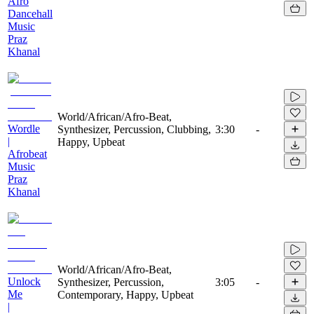
Afro
Dancehall
Music
Praz
Khanal
World/African/Afro-Beat,
Wordle
Synthesizer, Percussion, Clubbing,
3:30
-
|
Happy, Upbeat
Afrobeat
Music
Praz
Khanal
World/African/Afro-Beat,
Unlock
Synthesizer, Percussion,
3:05
-
Me
Contemporary, Happy, Upbeat
|