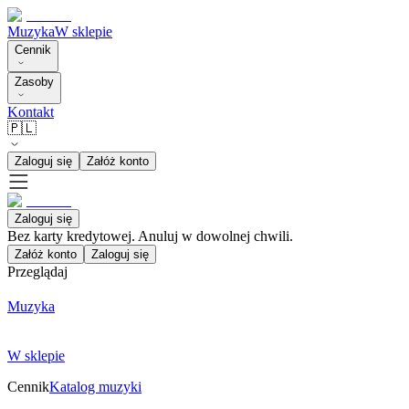
Muzyka
W sklepie
Cennik
Zasoby
Kontakt
🇵🇱
Zaloguj się
Załóż konto
Zaloguj się
Bez karty kredytowej. Anuluj w dowolnej chwili.
Załóż konto
Zaloguj się
Przeglądaj
Muzyka
W sklepie
Cennik
Katalog muzyki