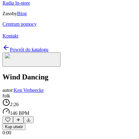
Radia In-store
Zasoby
Blog
Centrum pomocy
Kontakt
Powrót do katalogu
Wind Dancing
autor:
Ken Verheecke
folk
2:26
146 BPM
Kup utwór
0:00