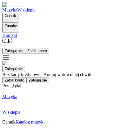
Muzyka
W sklepie
Cennik
Zasoby
Kontakt
🇵🇱
Zaloguj się
Załóż konto
Zaloguj się
Bez karty kredytowej. Anuluj w dowolnej chwili.
Załóż konto
Zaloguj się
Przeglądaj
Muzyka
W sklepie
Cennik
Katalog muzyki