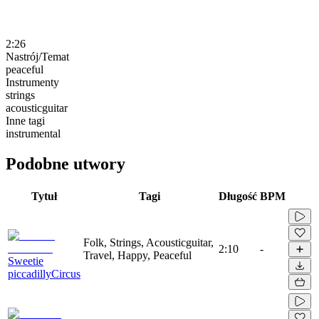
2:26
Nastrój/Temat
peaceful
Instrumenty
strings
acousticguitar
Inne tagi
instrumental
Podobne utwory
Tytuł
Tagi
Długość
BPM
Folk, Strings, Acousticguitar,
2:10
-
Travel, Happy, Peaceful
Sweetie
piccadillyCircus