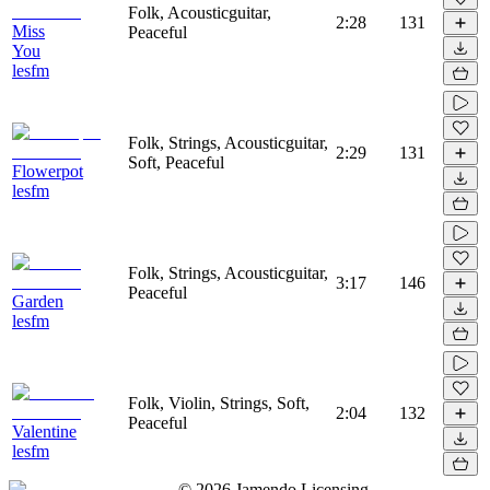
Folk, Acousticguitar,
2:28
131
Miss
Peaceful
You
lesfm
Folk, Strings, Acousticguitar,
2:29
131
Soft, Peaceful
Flowerpot
lesfm
Folk, Strings, Acousticguitar,
3:17
146
Peaceful
Garden
lesfm
Folk, Violin, Strings, Soft,
2:04
132
Peaceful
Valentine
lesfm
©
2026
Jamendo Licensing