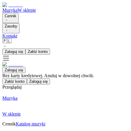
Muzyka
W sklepie
Cennik
Zasoby
Kontakt
🇵🇱
Zaloguj się
Załóż konto
Zaloguj się
Bez karty kredytowej. Anuluj w dowolnej chwili.
Załóż konto
Zaloguj się
Przeglądaj
Muzyka
W sklepie
Cennik
Katalog muzyki